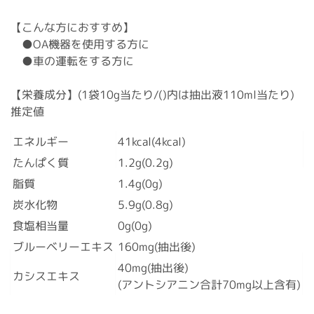
【こんな方におすすめ】
●OA機器を使用する方に
●車の運転をする方に
【栄養成分】(1袋10g当たり/()内は抽出液110ml当たり)
推定値
エネルギー
41kcal(4kcal)
たんぱく質
1.2g(0.2g)
脂質
1.4g(0g)
炭水化物
5.9g(0.8g)
食塩相当量
0g(0g)
ブルーベリーエキス
160mg(抽出後)
40mg(抽出後)
カシスエキス
(アントシアニン合計70mg以上含有)