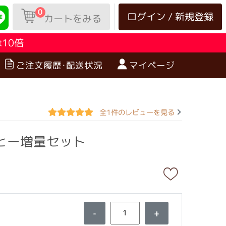
0
ログイン / 新規登録
カートをみる
10倍
は
ご注文履歴･配送状況
マイページ
全1件のレビューを見る
ヒー増量セット
-
+