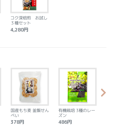
コク深焙煎 お試し
３種セット
4,280円
国産もち麦 釜飯せん
有機栽培 3種のレー
やわらか食感
べい
ズン
ントベース 
タン アーモ
378円
486円
2,240円
モン 8個