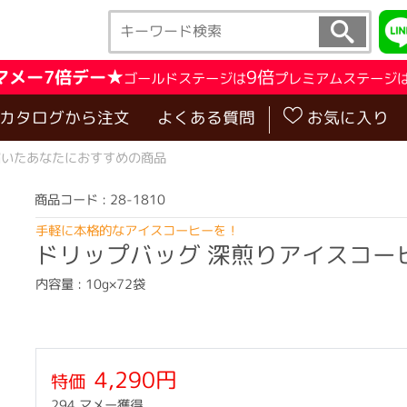
マメー7倍デー★
9倍
ゴールドステージは
プレミアムステージ
･カタログから注文
よくある質問
お気に入り
届いたあなたにおすすめの商品
商品コード : 28-1810
手軽に本格的なアイスコーヒーを！
ドリップバッグ 深煎りアイスコー
内容量 : 10g×72袋
4,290円
特価
294 マメー獲得