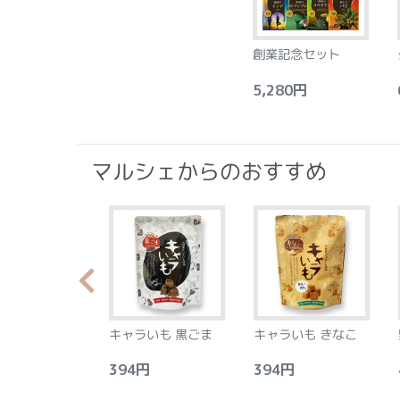
創業記念セット
5,280円
6
マルシェからのおすすめ
らか食感のプラ
キャラいも 黒ごま
キャラいも きなこ
ース フロラン
アーモンド&レ
0円
394円
394円
4
8個