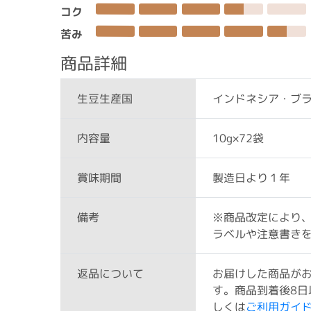
コク
苦み
商品詳細
インドネシア・ブ
生豆生産国
10g×72袋
内容量
製造日より１年
賞味期間
※商品改定により
備考
ラベルや注意書き
お届けした商品が
返品について
す。商品到着後8日
しくは
ご利用ガイ