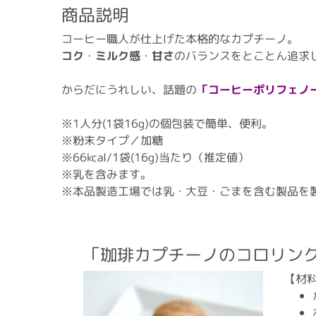
商品説明
コーヒー職人が仕上げた本格的なカプチーノ。
コク
・
ミルク感
・
甘さ
のバランスをとことん追求
からだにうれしい、話題の
「コーヒーポリフェノ
※1人分(1袋16g)の個包装で簡単、便利。
※粉末タイプ／加糖
※66kcal/1袋(16g)当たり（推定値）
※乳を含みます。
※本品製造工場では乳・大豆・ごまを含む製品を
「珈琲カプチーノのコロリン
【材