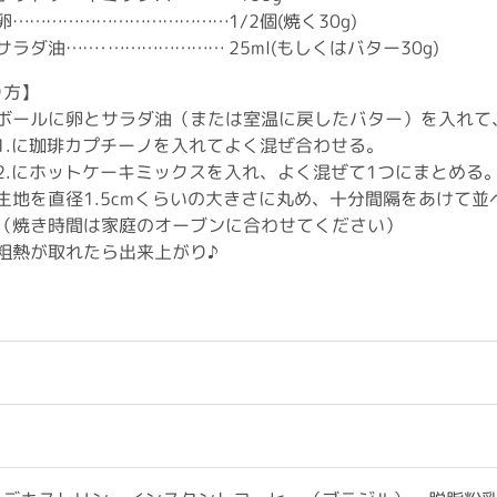
卵…………………………………1/2個(焼く30g)
サラダ油……･………………… 25ml(もしくはバター30g)
り方】
ボールに卵とサラダ油（または室温に戻したバター）を入れて
1.に珈琲カプチーノを入れてよく混ぜ合わせる。
2.にホットケーキミックスを入れ、よく混ぜて1つにまとめる
生地を直径1.5cmくらいの大きさに丸め、十分間隔をあけて並べ
（焼き時間は家庭のオーブンに合わせてください）
粗熱が取れたら出来上がり♪