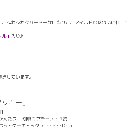
し、ふわふわクリーミーな口当りと、マイルドな味わいに仕上
ール」
入り♪
製造しています。
クッキー」
料】
かんたフェ 珈琲カプチーノ… 1袋
ホットケーキミックス…………100g