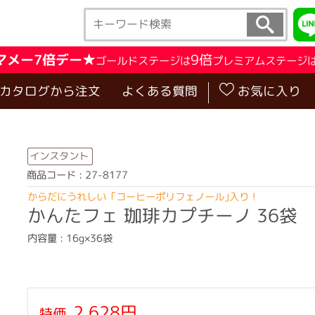
マメー7倍デー★
9倍
ゴールドステージは
プレミアムステージ
･カタログから注文
よくある質問
お気に入り
インスタント
商品コード : 27-8177
からだにうれしい「コーヒーポリフェノール｣入り！
かんたフェ 珈琲カプチーノ 36袋
内容量 : 16g×36袋
2,628円
特価