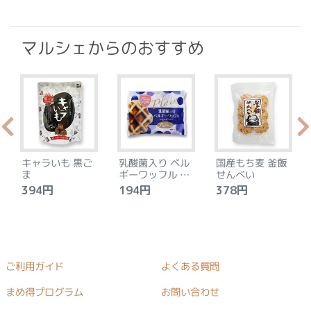
マルシェからのおすすめ
キャラいも 黒ご
乳酸菌入り ベル
国産もち麦 釜飯
ま
ギーワッフル プ
せんべい
レーン
394円
194円
378円
ご利用ガイド
よくある質問
まめ得プログラム
お問い合わせ