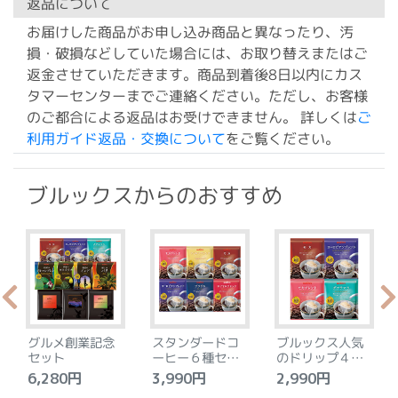
返品について
お届けした商品がお申し込み商品と異なったり、汚
損・破損などしていた場合には、お取り替えまたはご
返金させていただきます。商品到着後8日以内にカス
タマーセンターまでご連絡ください。ただし、お客様
のご都合による返品はお受けできません。 詳しくは
ご
利用ガイド返品・交換について
をご覧ください。
ブルックスからのおすすめ
グルメ創業記念
スタンダードコ
ブルックス人気
セット
ーヒー６種セッ
のドリップ４種
ト
セット
6,280円
3,990円
2,990円
4