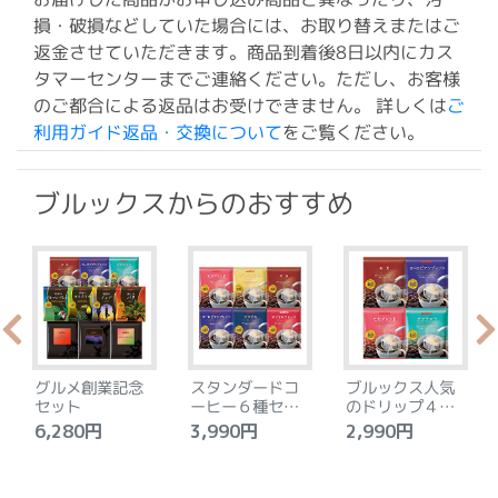
損・破損などしていた場合には、お取り替えまたはご
返金させていただきます。商品到着後8日以内にカス
タマーセンターまでご連絡ください。ただし、お客様
のご都合による返品はお受けできません。 詳しくは
ご
利用ガイド返品・交換について
をご覧ください。
ブルックスからのおすすめ
グルメ創業記念
スタンダードコ
ブルックス人気
セット
ーヒー６種セッ
のドリップ４種
ト
セット
6,280円
3,990円
2,990円
4