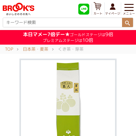
メニュー
マイページ
カート
本日マメー7倍デー★
9倍
ゴールドステージは
10倍
プレミアムステージは
TOP
日本茶・麦茶
くき茶・芽茶