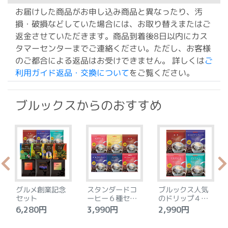
お届けした商品がお申し込み商品と異なったり、汚
損・破損などしていた場合には、お取り替えまたはご
返金させていただきます。商品到着後8日以内にカス
タマーセンターまでご連絡ください。ただし、お客様
のご都合による返品はお受けできません。 詳しくは
ご
利用ガイド返品・交換について
をご覧ください。
ブルックスからのおすすめ
グルメ創業記念
スタンダードコ
ブルックス人気
セット
ーヒー６種セッ
のドリップ４種
ト
セット
6,280円
3,990円
2,990円
4