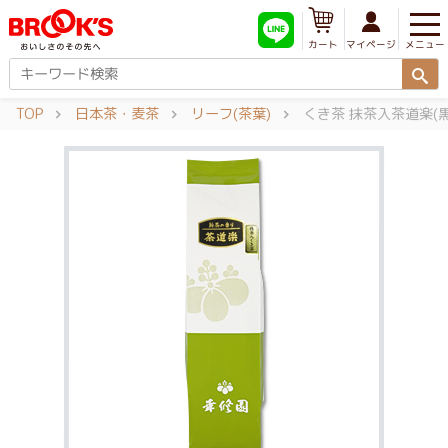
メニュー
マイページ
カート
TOP
日本茶・麦茶
リーフ(茶葉)
くき茶 抹茶入茶道楽(黒)