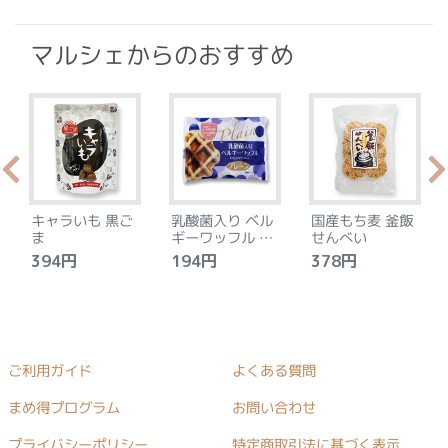
マルシェからのおすすめ
キャラいも 黒ご
乳酸菌入り ベル
国産もち麦 釜飯
ま
ギーワッフル プ
せんべい
レーン
394円
194円
378円
ご利用ガイド
よくある質問
まめ得プログラム
お問い合わせ
プライバシーポリシー
特定商取引法に基づく表示