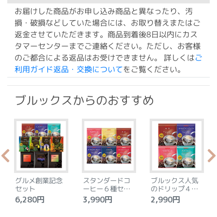
お届けした商品がお申し込み商品と異なったり、汚
損・破損などしていた場合には、お取り替えまたはご
返金させていただきます。商品到着後8日以内にカス
タマーセンターまでご連絡ください。ただし、お客様
のご都合による返品はお受けできません。 詳しくは
ご
利用ガイド返品・交換について
をご覧ください。
ブルックスからのおすすめ
グルメ創業記念
スタンダードコ
ブルックス人気
セット
ーヒー６種セッ
のドリップ４種
ト
セット
6,280円
3,990円
2,990円
4