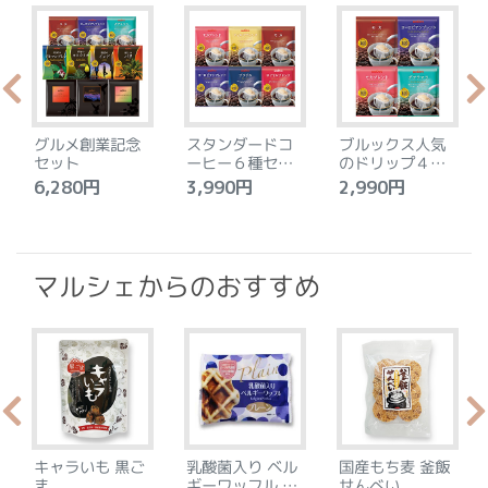
グルメ創業記念
スタンダードコ
ブルックス人気
セット
ーヒー６種セッ
のドリップ４種
ト
セット
6,280円
3,990円
2,990円
4
マルシェからのおすすめ
キャラいも 黒ご
乳酸菌入り ベル
国産もち麦 釜飯
ま
ギーワッフル プ
せんべい