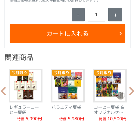
※相当価格は最少入数の単品価格から計算しています。
-
+
カートに入れる
関連商品
今月限り
今月限り
今月限り
レギュラーコー
バラエティ夏袋
コーヒー夏袋 ＆
ヒー夏袋
オリジナルケト
ル
10,500円
5,990円
5,980円
特価
特価
特価