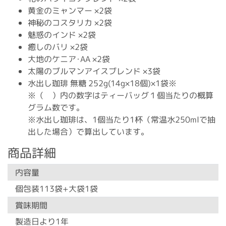
黄金のミャンマー ×2袋
神秘のコスタリカ ×2袋
魅惑のインド ×2袋
癒しのバリ ×2袋
大地のケニア･AA ×2袋
太陽のブルマンアイスブレンド ×3袋
水出し珈琲 無糖 252g(14g×18個)×1袋※
※（ ）内の数字はティーバッグ１個当たりの概算
グラム数です。
※水出し珈琲は、1個当たり1杯（常温水250mlで抽
出した場合）で算出しています。
商品詳細
内容量
個包装113袋+大袋1袋
賞味期間
製造日より1年