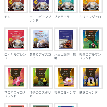
モカ
ヨーロピアンブ
グアテマラ
キリマンジャロ
レンド
ロイヤルブレン
深煎りアイスコ
水出し珈琲 無
楽園のブルマン
ド
ーヒー
糖
ブレンド
花のハワイコナ
神秘のコスタリ
黄金のミャンマ
魅惑のインド
ブレンド
カ
ー