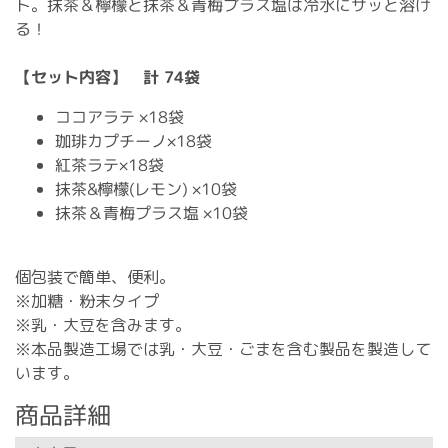
ト。抹茶＆檸檬と抹茶＆青梅プラス塩は冷水にサッと溶け
る！
【セット内容】 計 74袋
ココアラテ ×18袋
珈琲カプチーノ×18袋
紅茶ラテ×18袋
抹茶&檸檬(レモン) ×10袋
抹茶＆青梅プラス塩 ×10袋
個包装で簡単、便利。
※加糖・粉末タイプ
※乳・大豆を含みます。
※本品製造工場では乳・大豆・ごまを含む製品を製造して
います。
商品詳細