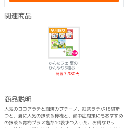
関連商品
今月限り
かんたフェ 夏の
ひんやり5種お得
なWセット
7,980円
特価
商品説明
人気のココアラテと珈琲カプチーノ、紅茶ラテが18袋ず
つと、夏に人気の抹茶＆檸檬と、熱中症対策にもおすすめ
の抹茶＆青梅プラス塩が10袋ずつ入った、お得なセッ