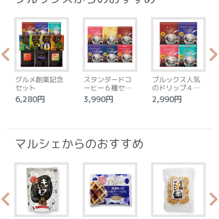
グルメ創業記念
スタンダードコ
ブルックス人気
セット
ーヒー６種セッ
のドリップ４種
ト
セット
6,280円
3,990円
2,990円
4
マルシェからのおすすめ