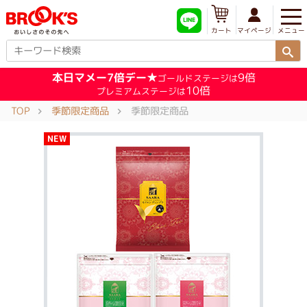
メニュー
マイページ
カート
本日マメー7倍デー★
9倍
ゴールドステージは
10倍
プレミアムステージは
TOP
季節限定商品
季節限定商品
NEW