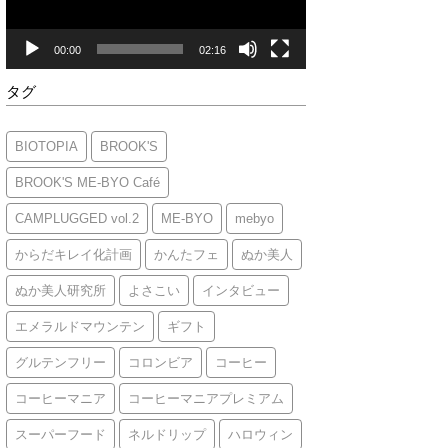
ヤ
ー
00:00
02:16
タグ
BIOTOPIA
BROOK'S
BROOK'S ME-BYO Café
CAMPLUGGED vol.2
ME-BYO
mebyo
からだキレイ化計画
かんたフェ
ぬか美人
ぬか美人研究所
よさこい
インタビュー
エメラルドマウンテン
ギフト
グルテンフリー
コロンビア
コーヒー
コーヒーマニア
コーヒーマニアプレミアム
スーパーフード
ネルドリップ
ハロウィン