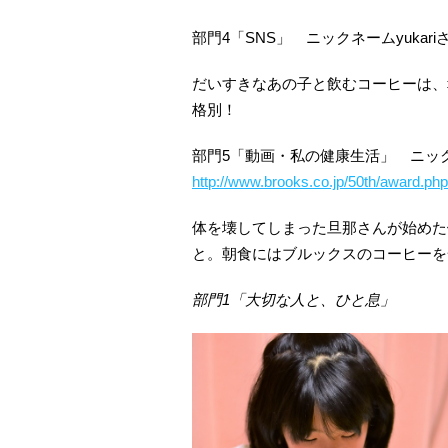
部門4「SNS」 ニックネームyukari
だいすきなあの子と飲むコーヒーは、
格別！
部門5「動画・私の健康生活」 ニ
http://www.brooks.co.jp/50th/award.php
体を壊してしまった旦那さんが始めた
と。朝食にはブルックスのコーヒーを
部門1「大切な人と、ひと息」