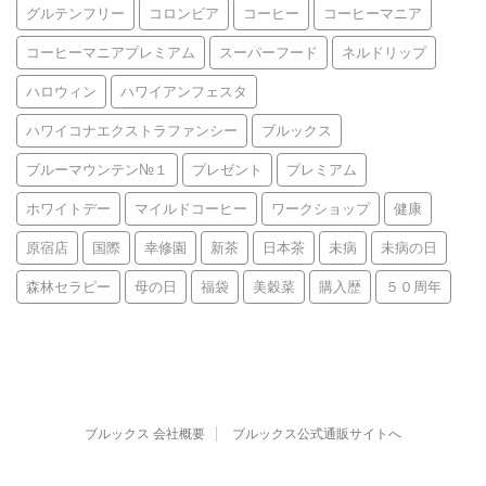
グルテンフリー
コロンビア
コーヒー
コーヒーマニア
コーヒーマニアプレミアム
スーパーフード
ネルドリップ
ハロウィン
ハワイアンフェスタ
ハワイコナエクストラファンシー
ブルックス
ブルーマウンテン№１
プレゼント
プレミアム
ホワイトデー
マイルドコーヒー
ワークショップ
健康
原宿店
国際
幸修園
新茶
日本茶
未病
未病の日
森林セラピー
母の日
福袋
美穀菜
購入歴
５０周年
ブルックス 会社概要
ブルックス公式通販サイトへ