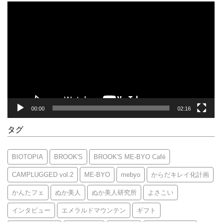
動
画
プ
レ
ー
ヤ
ー
00:00
02:16
タグ
BIOTOPIA
BROOK'S
BROOK'S ME-BYO Café
CAMPLUGGED vol.2
ME-BYO
mebyo
からだキレイ化計画
かんたフェ
ぬか美人
ぬか美人研究所
よさこい
インタビュー
エメラルドマウンテン
ギフト