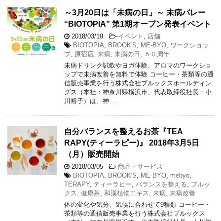
～3月20日は「未病の日」～ 未病バレー
“BIOTOPIA” 第1期オープン発表イベント
2018/03/19
-
イベント
,
店舗
BIOTOPIA
,
BROOK'S
,
ME-BYO
,
ワークショッ
プ
,
原宿店
,
未病
,
未病の日
,
５０周年
未病ドリンク試飲やヨガ体験、アロマのワークショ
ップで未病改善を無料で体験 コーヒー・茶類等の通
信販売事業を行う株式会社ブルックスホールディン
グス（本社：神奈川県横浜市、代表取締役社長：小
川裕子）は、神 …
自分バランスを整えるお茶『TEA
RAPY(ティーラピー)』 2018年3月5日
（月）販売開始
2018/03/05
-
商品・サービス
BIOTOPIA
,
BROOK'S
,
ME-BYO
,
mebyo
,
TERAPY
,
ティーラピー
,
バランスを整える
,
ブルッ
クス
,
健康茶
,
和漢植物エキス
,
未病
,
未病改善
体の変化や気分、気候に合わせて9種類 コーヒー・
茶類等の通信販売事業を行う株式会社ブルックス