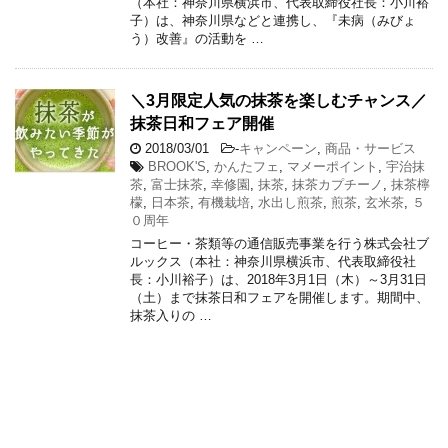
（本社：神奈川県横浜市、代表取締役社長：小川裕
子）は、神奈川県などと連携し、『未病（みびょ
う）改善』の活動を …
＼3月限定人気の抹茶を楽しむチャンス／
抹茶日和フェア開催
2018/03/01
-
キャンペーン
,
商品・サービス
BROOK'S
,
かんたフェ
,
マメーポイント
,
宇治抹
茶
,
富士抹茶
,
幸修園
,
抹茶
,
抹茶カプチーノ
,
抹茶檸
檬
,
日本茶
,
有機栽培
,
水出し煎茶
,
煎茶
,
玄米茶
,
５
０周年
コーヒー・茶類等の通信販売事業を行う株式会社ブ
ルックス（本社：神奈川県横浜市、代表取締役社
長：小川裕子）は、2018年3月1日（木）～3月31日
（土）まで抹茶日和フェアを開催します。期間中、
抹茶入りの …