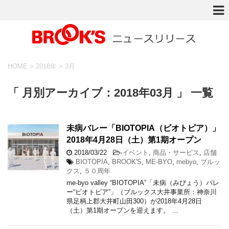
HOME
>
2018年
>
3月
「 月別アーカイブ：2018年03月 」 一覧
未病バレー「BIOTOPIA（ビオトピア）」
2018年4月28日（土）第1期オープン
2018/03/22
-
イベント
,
商品・サービス
,
店舗
BIOTOPIA
,
BROOK'S
,
ME-BYO
,
mebyo
,
ブルッ
クス
,
５０周年
me-byo valley “BIOTOPIA”「未病（みびょう）バレ
ー“ビオトピア”」（ブルックス大井事業所：神奈川
県足柄上郡大井町山田300）が2018年4月28日
（土）第1期オープンを迎えます。 …