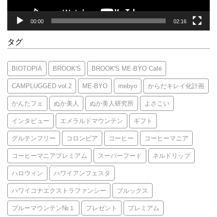
00:00
02:16
タグ
BIOTOPIA
BROOK'S
BROOK'S ME-BYO Café
CAMPLUGGED vol.2
ME-BYO
mebyo
からだキレイ化計画
かんたフェ
ぬか美人
ぬか美人研究所
よさこい
インタビュー
エメラルドマウンテン
ギフト
グルテンフリー
コロンビア
コーヒー
コーヒーマニア
コーヒーマニアプレミアム
スーパーフード
ネルドリップ
ハロウィン
ハワイアンフェスタ
ハワイコナエクストラファンシー
ブルックス
ブルーマウンテン№１
プレゼント
プレミアム