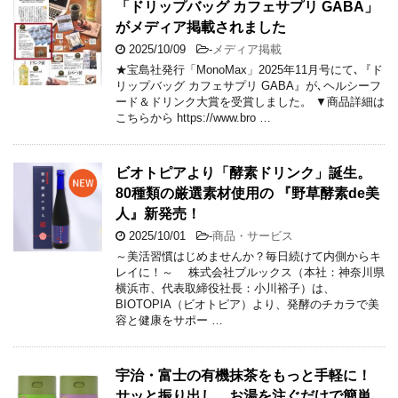
「ドリップバッグ カフェサプリ GABA」
がメディア掲載されました
2025/10/09
-
メディア掲載
★宝島社発行「MonoMax」2025年11月号にて､『ド
リップバッグ カフェサプリ GABA』が､ヘルシーフ
ード＆ドリンク大賞を受賞しました。 ▼商品詳細は
こちらから https://www.bro …
ビオトピアより「酵素ドリンク」誕生。
80種類の厳選素材使用の 『野草酵素de美
人』新発売！
2025/10/01
-
商品・サービス
～美活習慣はじめませんか？毎日続けて内側からキ
レイに！～ 株式会社ブルックス（本社：神奈川県
横浜市、代表取締役社長：小川裕子）は、
BIOTOPIA（ビオトピア）より、発酵のチカラで美
容と健康をサポー …
宇治・富士の有機抹茶をもっと手軽に！
サッと振り出し、お湯を注ぐだけで簡単