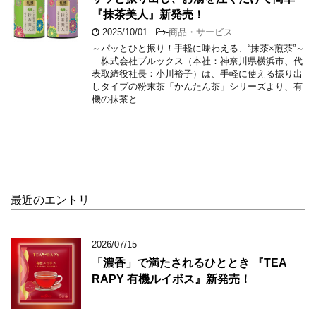
『抹茶美人』新発売！
2025/10/01
-
商品・サービス
～パッとひと振り！手軽に味わえる、“抹茶×煎茶”～
株式会社ブルックス（本社：神奈川県横浜市、代
表取締役社長：小川裕子）は、手軽に使える振り出
しタイプの粉末茶「かんたん茶」シリーズより、有
機の抹茶と …
最近のエントリ
2026/07/15
「濃香」で満たされるひととき 『TEA
RAPY 有機ルイボス』新発売！