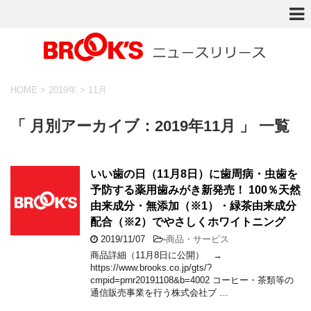
HOME
>
2019年
>
11月
「 月別アーカイブ：2019年11月 」 一覧
いい歯の日（11月8日）に歯周病・虫歯を
予防する薬用歯みがき新発売！ 100％天然
由来成分・無添加（※1）・緑茶由来成分
配合（※2）でやさしくホワイトニング
2019/11/07
-
商品・サービス
商品詳細（11月8日に公開） →
https://www.brooks.co.jp/gts/?
cmpid=prnr20191108&b=4002 コーヒー・茶類等の
通信販売事業を行う株式会社ブ …