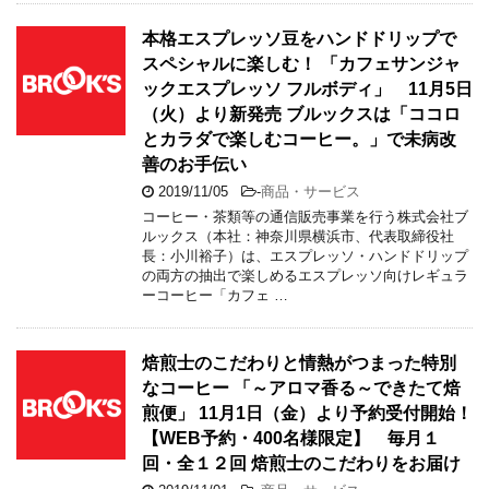
本格エスプレッソ豆をハンドドリップで
スペシャルに楽しむ！ 「カフェサンジャ
ックエスプレッソ フルボディ」 11月5日
（火）より新発売 ブルックスは「ココロ
とカラダで楽しむコーヒー。」で未病改
善のお手伝い
2019/11/05
-
商品・サービス
コーヒー・茶類等の通信販売事業を行う株式会社ブ
ルックス（本社：神奈川県横浜市、代表取締役社
長：小川裕子）は、エスプレッソ・ハンドドリップ
の両方の抽出で楽しめるエスプレッソ向けレギュラ
ーコーヒー「カフェ …
焙煎士のこだわりと情熱がつまった特別
なコーヒー 「～アロマ香る～できたて焙
煎便」 11月1日（金）より予約受付開始！
【WEB予約・400名様限定】 毎月１
回・全１２回 焙煎士のこだわりをお届け