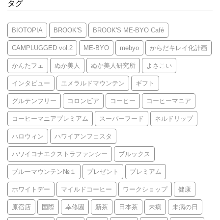
タグ
BIOTOPIA
BROOK'S
BROOK'S ME-BYO Café
CAMPLUGGED vol.2
ME-BYO
mebyo
からだキレイ化計画
かんたフェ
ぬか美人
ぬか美人研究所
よさこい
インタビュー
エメラルドマウンテン
ギフト
グルテンフリー
コロンビア
コーヒー
コーヒーマニア
コーヒーマニアプレミアム
スーパーフード
ネルドリップ
ハロウィン
ハワイアンフェスタ
ハワイコナエクストラファンシー
ブルックス
ブルーマウンテン№１
プレゼント
プレミアム
ホワイトデー
マイルドコーヒー
ワークショップ
健康
原宿店
国際
幸修園
新茶
日本茶
未病
未病の日