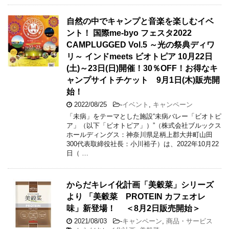
自然の中でキャンプと音楽を楽しむイベ
ント！ 国際me-byo フェスタ2022
CAMPLUGGED Vol.5 ～光の祭典ディワ
リ～ インドmeets ビオトピア 10月22日
(土)～23日(日)開催！30％OFF！お得なキ
ャンプサイトチケット 9月1日(木)販売開
始！
2022/08/25
-
イベント
,
キャンペーン
「未病」をテーマとした施設“未病バレー「ビオトピ
ア」（以下「ビオトピア」）”（株式会社ブルックス
ホールディングス：神奈川県足柄上郡大井町山田
300代表取締役社長：小川裕子）は、2022年10月22
日（ …
からだキレイ化計画「美穀菜」シリーズ
より 「美穀菜 PROTEIN カフェオレ
味」新登場！ ＜8月2日販売開始＞
2021/08/03
-
キャンペーン
,
商品・サービス