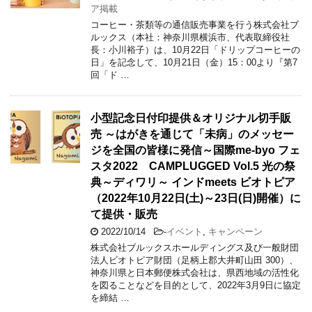
ア掲載
コーヒー・茶類等の通信販売事業を行う株式会社ブ
ルックス（本社：神奈川県横浜市、代表取締役社
長：小川裕子）は、10月22日「ドリップコーヒーの
日」を記念して、10月21日（金）15：00より『第7
回「ド …
小型記念日付印提供＆オリジナル切手販
売 ～はがきを通じて「未病」のメッセー
ジを全国の皆様に発信～国際me-byo フェ
スタ2022 CAMPLUGGED Vol.5 光の祭
典～ディワリ～ インドmeets ビオトピア
（2022年10月22日(土)～23日(日)開催）に
て提供・販売
2022/10/14
-
イベント
,
キャンペーン
株式会社ブルックスホールディングス及び一般財団
法人ビオトピア財団（足柄上郡大井町山田 300）、
神奈川県と日本郵便株式会社は、県西地域の活性化
を図ることなどを目的として、2022年3月9日に協定
を締結 …