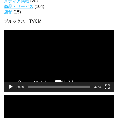
メディア掲載
(20)
商品・サービス
(104)
店舗
(15)
ブルックス TVCM
動
画
プ
レ
ー
ヤ
ー
00:00
47:54
動
画
プ
レ