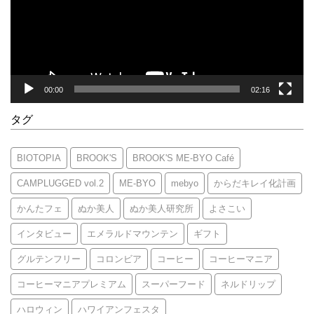
ー
ヤ
ー
00:00
02:16
タグ
BIOTOPIA
BROOK'S
BROOK'S ME-BYO Café
CAMPLUGGED vol.2
ME-BYO
mebyo
からだキレイ化計画
かんたフェ
ぬか美人
ぬか美人研究所
よさこい
インタビュー
エメラルドマウンテン
ギフト
グルテンフリー
コロンビア
コーヒー
コーヒーマニア
コーヒーマニアプレミアム
スーパーフード
ネルドリップ
ハロウィン
ハワイアンフェスタ