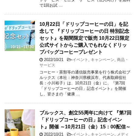
で1回お試 …
10月22日「ドリップコーヒーの日」を記
念して 『ドリップコーヒーの日 特別記念
セット』を期間限定で販売 10月22日限定
公式サイトからご購入でもれなくドリッ
プバッグコーヒープレゼント
2022/10/21
-
イベント
,
キャンペーン
,
商品・
サービス
コーヒー・茶類等の通信販売事業を行う株式会社ブ
ルックス（本社：神奈川県横浜市、代表取締役社
長：小川裕子）は、10月21日（金）に、『第7回
「ドリップコーヒーの日」記念イベント』を開催
し、皆さまの「健康 …
ブルックス、創立55周年に向けて 『第7回
「ドリップコーヒーの日」記念イベン
ト』開催 ～10月21日（金）15：00配信～
2022/10/21
-
イベント
,
キャンペーン
,
メディ