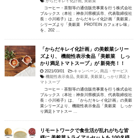
からだキレイ化計画
,
美穀菜
コーヒー・茶類等の通信販売事業を行う株式会社
ブルックス（本社：神奈川県横浜市、代表取締役社
長：小川裕子）は、からだキレイ化計画「美穀菜」
シリーズより「美穀菜 PROTEIN カフェオレ味」
を、202 …
「からだキレイ化計画」の美穀菜シリー
ズより、 機能性表示食品「美穀菜 しっ
かり満足トマトスープ」が 新発売！！
2021/03/01
-
キャンペーン
,
商品・サービス
機能性表示食品
,
美穀菜
,
美穀菜しっかり満足ト
マトスープ
コーヒー・茶類等の通信販売事業を行う株式会社
ブルックス（本社：神奈川県横浜市、代表取締役社
長：小川裕子）は、「からだキレイ化計画」の美穀
菜シリーズより、機能性表示食品「美穀菜 しっか
り満足トマトスー …
リモートワークで食生活が乱れがちな皆
様に 美穀菜トライアルセットを 100名様