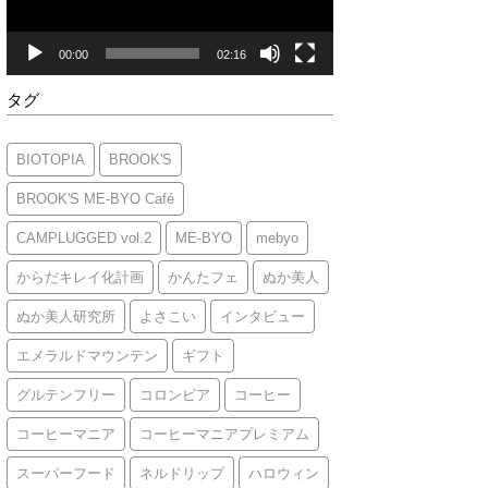
ヤ
ー
00:00
02:16
タグ
BIOTOPIA
BROOK'S
BROOK'S ME-BYO Café
CAMPLUGGED vol.2
ME-BYO
mebyo
からだキレイ化計画
かんたフェ
ぬか美人
ぬか美人研究所
よさこい
インタビュー
エメラルドマウンテン
ギフト
グルテンフリー
コロンビア
コーヒー
コーヒーマニア
コーヒーマニアプレミアム
スーパーフード
ネルドリップ
ハロウィン