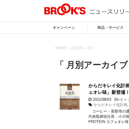
キャンペーン
商品・サービス
HOME
>
2021年
>
8月
「 月別アーカイブ：
からだキレイ化計画
ェオレ味」新登場！
2021/08/03
-
キャ
からだキレイ化計画
コーヒー・茶類等の通
代表取締役社長：小川
PROTEIN カフェオレ味