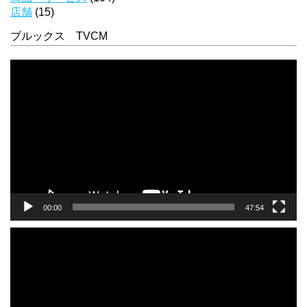
店舗
(15)
ブルックス TVCM
動
画
プ
レ
ー
ヤ
ー
00:00
47:54
動
画
プ
レ
ー
ヤ