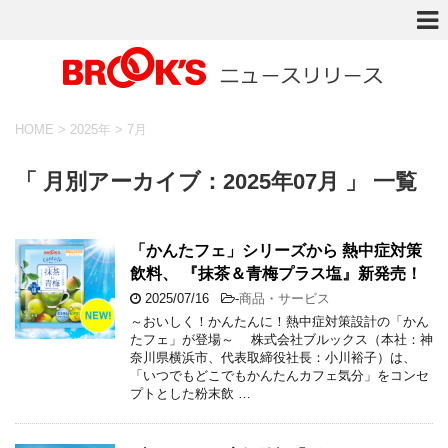
HOME
>
2025年
>
7月
「 月別アーカイブ：2025年07月 」 一覧
「かんたフェ」シリーズから 熱中症対策
飲料、 『抹茶＆青梅プラス塩』新発売！
2025/07/16
-
商品・サービス
～おいしく！かんたんに！熱中症対策設計の「かん
たフェ」が登場～ 株式会社ブルックス（本社：神
奈川県横浜市、代表取締役社長：小川裕子）は、
「いつでもどこでもかんたんカフェ気分」をコンセ
プトとした粉末飲 …