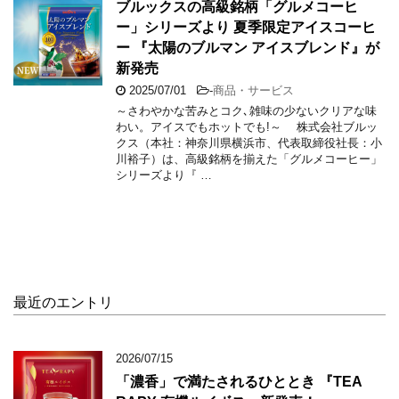
ブルックスの高級銘柄「グルメコーヒ
ー」シリーズより 夏季限定アイスコーヒ
ー 『太陽のブルマン アイスブレンド』が
新発売
2025/07/01
-
商品・サービス
～さわやかな苦みとコク､雑味の少ないクリアな味
わい。アイスでもホットでも!～ 株式会社ブルッ
クス（本社：神奈川県横浜市、代表取締役社長：小
川裕子）は、高級銘柄を揃えた「グルメコーヒー」
シリーズより『 …
最近のエントリ
2026/07/15
「濃香」で満たされるひととき 『TEA