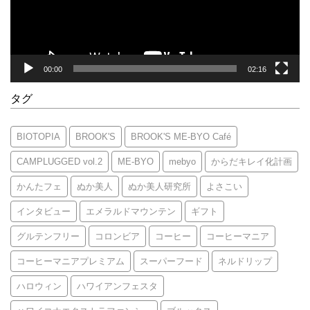
ー
00:00
02:16
タグ
BIOTOPIA
BROOK'S
BROOK'S ME-BYO Café
CAMPLUGGED vol.2
ME-BYO
mebyo
からだキレイ化計画
かんたフェ
ぬか美人
ぬか美人研究所
よさこい
インタビュー
エメラルドマウンテン
ギフト
グルテンフリー
コロンビア
コーヒー
コーヒーマニア
コーヒーマニアプレミアム
スーパーフード
ネルドリップ
ハロウィン
ハワイアンフェスタ