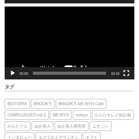
動
画
プ
レ
ー
ヤ
ー
00:00
02:16
タグ
BIOTOPIA
BROOK'S
BROOK'S ME-BYO Café
CAMPLUGGED vol.2
ME-BYO
mebyo
からだキレイ化計画
かんたフェ
ぬか美人
ぬか美人研究所
よさこい
インタビュー
エメラルドマウンテン
ギフト