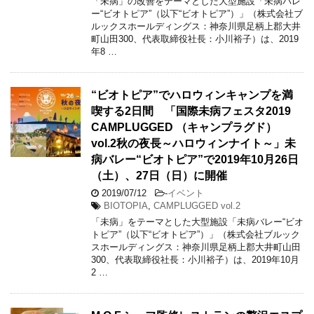
「未病」の改善をテーマとした大型施設「未病バレ
ー“ビオトピア”（以下“ビオトピア”）」（株式会社ブ
ルックスホールディングス：神奈川県足柄上郡大井
町山田300、代表取締役社長：小川裕子）は、2019
年8 …
“ビオトピア”でハロウィンキャンプを満
喫する2日間 「国際未病フェスタ2019
CAMPLUGGED （キャンプラグド）
vol.2秋の夜長～ハロウィンナイト～」未
病バレー“ビオトピア”で2019年10月26日
（土）、27日（日）に開催
2019/07/12
-
イベント
BIOTOPIA
,
CAMPLUGGED vol.2
「未病」をテーマとした大型施設「未病バレー“ビオ
トピア”（以下“ビオトピア”）」（株式会社ブルック
スホールディングス：神奈川県足柄上郡大井町山田
300、代表取締役社長：小川裕子）は、2019年10月
2 …