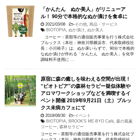
「かんたん ぬか美人」がリニューア
ル！ 90分で本格的なぬか漬けを食卓に
2021/03/08
-
その他
,
商品・サービス
BIOTOPIA
,
ぬか漬け
,
ぬか美人
コーヒー・茶類等の通信販売事業を行う株式会社
ブルックス（本社：神奈川県横浜市、代表取締役社
長：小川裕子）は、ぬか床いらずで、90分で本格的
なぬか漬けが作れる「かんたん ぬか美人」を化学
調味料不使用に …
原宿に森の癒しを味わえる空間が出現！
“ビオトピア”の森林セラピー疑似体験や
アロマワークショップなどを満喫するイ
ベント開催 2019年9月21日（土）ブルッ
クス未病カフェにて
2019/08/30
-
イベント
BIOTOPIA
,
BROOK'S ME-BYO Café
,
森の風薫
コーヒー
,
森林セラピー
コーヒー・茶類等の通信販売事業を行う株式会社ブ
ルックス（本社：神奈川県横浜市、代表取締役社