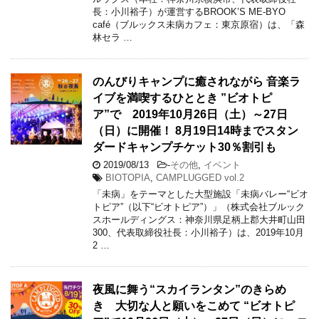
長：小川裕子）が運営するBROOK’S ME-BYO
café（ブルックス未病カフェ：東京原宿）は、「森
林セラ …
のんびりキャンプに癒されながら 音楽ラ
イブを満喫するひととき ”ビオトピ
ア”で 2019年10月26日（土）～27日
（日）に開催！ 8月19日14時までスタン
ダードキャンプチケット30％割引も
2019/08/13
-
その他
,
イベント
BIOTOPIA
,
CAMPLUGGED vol.2
「未病」をテーマとした大型施設「未病バレー“ビオ
トピア”（以下“ビオトピア”）」（株式会社ブルック
スホールディングス：神奈川県足柄上郡大井町山田
300、代表取締役社長：小川裕子）は、2019年10月
2 …
夜風に舞う“スカイランタン”のきらめ
き 大切な人と願いをこめて “ビオトピ