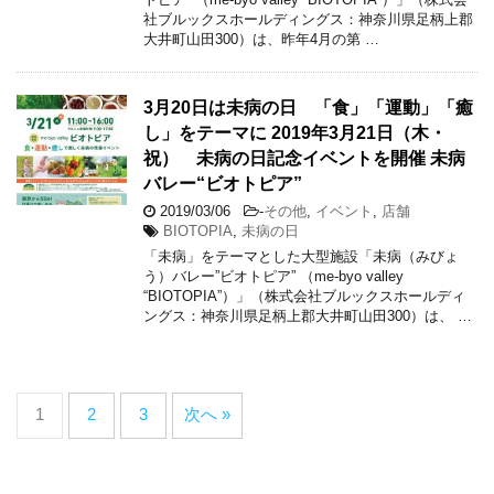
社ブルックスホールディングス：神奈川県足柄上郡
大井町山田300）は、昨年4月の第 …
3月20日は未病の日 「食」「運動」「癒
し」をテーマに 2019年3月21日（木・
祝） 未病の日記念イベントを開催 未病
バレー“ビオトピア”
2019/03/06
-
その他
,
イベント
,
店舗
BIOTOPIA
,
未病の日
「未病」をテーマとした大型施設「未病（みびょ
う）バレー”ビオトピア” （me-byo valley
“BIOTOPIA”）」（株式会社ブルックスホールディ
ングス：神奈川県足柄上郡大井町山田300）は、 …
1
2
3
次へ »