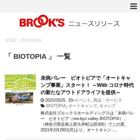
HOME
>
BIOTOPIA
「 BIOTOPIA 」 一覧
未病バレー ビオトピアで「オートキャ
ンプ事業」スタート！ ～With コロナ時代
の新たなアウトドアライフを提供～
2021/03/25
-
イベント
,
商品・サービス
BIOTOPIA
,
オートキャンプ
,
キャンプ
株式会社ブルックスホールディングスは「未病バレ
ー ビオトピア（me-byo valley BIOTOPIA）」
（神奈川県足柄上郡大井町山田300）でこの度、
2021年3月29日(月)より、オートキャン …