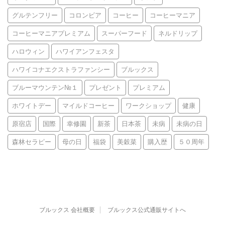
グルテンフリー
コロンビア
コーヒー
コーヒーマニア
コーヒーマニアプレミアム
スーパーフード
ネルドリップ
ハロウィン
ハワイアンフェスタ
ハワイコナエクストラファンシー
ブルックス
ブルーマウンテン№１
プレゼント
プレミアム
ホワイトデー
マイルドコーヒー
ワークショップ
健康
原宿店
国際
幸修園
新茶
日本茶
未病
未病の日
森林セラピー
母の日
福袋
美穀菜
購入歴
５０周年
ブルックス 会社概要
ブルックス公式通販サイトへ