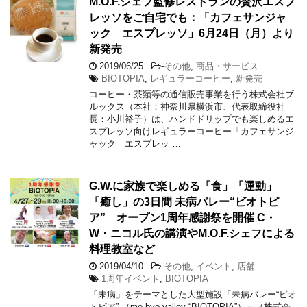
M.O.F.シェフ監修レストランの贅沢エスプ
レッソをご自宅でも：「カフェサンジャ
ック エスプレッソ」6月24日（月）より
新発売
2019/06/25
-
その他
,
商品・サービス
BIOTOPIA
,
レギュラーコーヒー
,
新発売
コーヒー・茶類等の通信販売事業を行う株式会社ブ
ルックス（本社：神奈川県横浜市、代表取締役社
長：小川裕子）は、ハンドドリップでも楽しめるエ
スプレッソ向けレギュラーコーヒー「カフェサンジ
ャック エスプレッ …
G.W.に家族で楽しめる「食」「運動」
「癒し」の3日間 未病バレー“ビオトピ
ア” オープン1周年感謝祭を開催 C・
W・ニコル氏の講演やM.O.F.シェフによる
料理教室など
2019/04/10
-
その他
,
イベント
,
店舗
1周年イベント
,
BIOTOPIA
「未病」をテーマとした大型施設「未病バレー“ビオ
トピア” （me-byo valley “BIOTOPIA”）」（株式会