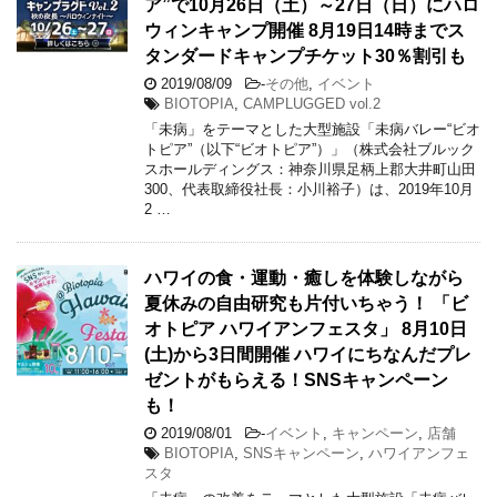
ア”で10月26日（土）～27日（日）にハロ
ウィンキャンプ開催 8月19日14時までス
タンダードキャンプチケット30％割引も
2019/08/09
-
その他
,
イベント
BIOTOPIA
,
CAMPLUGGED vol.2
「未病」をテーマとした大型施設「未病バレー“ビオ
トピア”（以下“ビオトピア”）」（株式会社ブルック
スホールディングス：神奈川県足柄上郡大井町山田
300、代表取締役社長：小川裕子）は、2019年10月
2 …
ハワイの食・運動・癒しを体験しながら
夏休みの自由研究も片付いちゃう！ 「ビ
オトピア ハワイアンフェスタ」 8月10日
(土)から3日間開催 ハワイにちなんだプレ
ゼントがもらえる！SNSキャンペーン
も！
2019/08/01
-
イベント
,
キャンペーン
,
店舗
BIOTOPIA
,
SNSキャンペーン
,
ハワイアンフェ
スタ