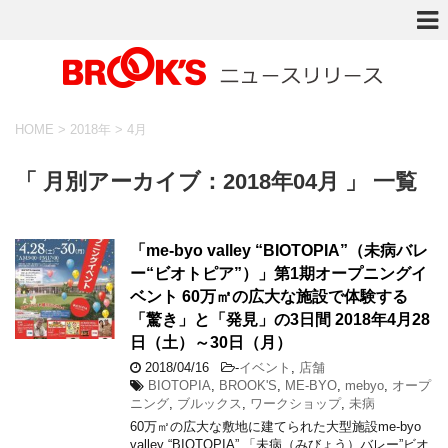
HOME
>
2018年
>
4月
「 月別アーカイブ：2018年04月 」 一覧
「me-byo valley “BIOTOPIA”（未病バレ
ー“ビオトピア”）」第1期オープニングイ
ベント 60万㎡の広大な施設で体験する
「驚き」と「発見」の3日間 2018年4月28
日（土）～30日（月）
2018/04/16
-
イベント
,
店舗
BIOTOPIA
,
BROOK'S
,
ME-BYO
,
mebyo
,
オープ
ニング
,
ブルックス
,
ワークショップ
,
未病
60万㎡の広大な敷地に建てられた大型施設me-byo
valley “BIOTOPIA” 「未病（みびょう）バレー”ビオ