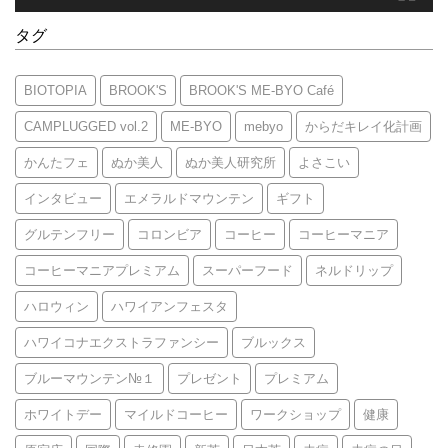
タグ
BIOTOPIA
BROOK'S
BROOK'S ME-BYO Café
CAMPLUGGED vol.2
ME-BYO
mebyo
からだキレイ化計画
かんたフェ
ぬか美人
ぬか美人研究所
よさこい
インタビュー
エメラルドマウンテン
ギフト
グルテンフリー
コロンビア
コーヒー
コーヒーマニア
コーヒーマニアプレミアム
スーパーフード
ネルドリップ
ハロウィン
ハワイアンフェスタ
ハワイコナエクストラファンシー
ブルックス
ブルーマウンテン№１
プレゼント
プレミアム
ホワイトデー
マイルドコーヒー
ワークショップ
健康