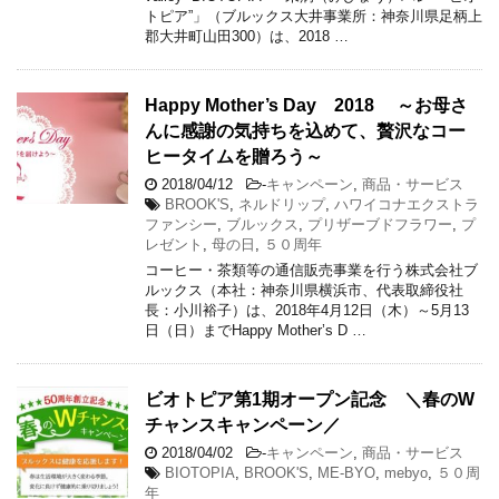
トピア”」（ブルックス大井事業所：神奈川県足柄上
郡大井町山田300）は、2018 …
Happy Mother’s Day 2018 ～お母さ
んに感謝の気持ちを込めて、贅沢なコー
ヒータイムを贈ろう～
2018/04/12
-
キャンペーン
,
商品・サービス
BROOK'S
,
ネルドリップ
,
ハワイコナエクストラ
ファンシー
,
ブルックス
,
プリザーブドフラワー
,
プ
レゼント
,
母の日
,
５０周年
コーヒー・茶類等の通信販売事業を行う株式会社ブ
ルックス（本社：神奈川県横浜市、代表取締役社
長：小川裕子）は、2018年4月12日（木）～5月13
日（日）までHappy Mother’s D …
ビオトピア第1期オープン記念 ＼春のW
チャンスキャンペーン／
2018/04/02
-
キャンペーン
,
商品・サービス
BIOTOPIA
,
BROOK'S
,
ME-BYO
,
mebyo
,
５０周
年