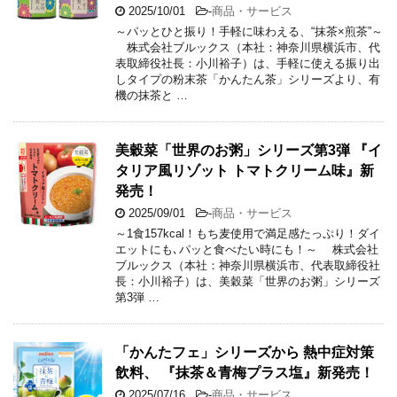
2025/10/01
-
商品・サービス
～パッとひと振り！手軽に味わえる、“抹茶×煎茶”～
株式会社ブルックス（本社：神奈川県横浜市、代
表取締役社長：小川裕子）は、手軽に使える振り出
しタイプの粉末茶「かんたん茶」シリーズより、有
機の抹茶と …
美穀菜「世界のお粥」シリーズ第3弾 『イ
タリア風リゾット トマトクリーム味』新
発売！
2025/09/01
-
商品・サービス
～1食157kcal！もち麦使用で満足感たっぷり！ダイ
エットにも､パッと食べたい時にも！～ 株式会社
ブルックス（本社：神奈川県横浜市、代表取締役社
長：小川裕子）は、美穀菜「世界のお粥」シリーズ
第3弾 …
「かんたフェ」シリーズから 熱中症対策
飲料、 『抹茶＆青梅プラス塩』新発売！
2025/07/16
-
商品・サービス