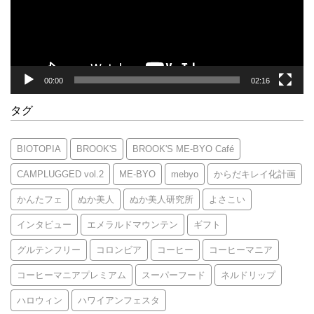
ヤ
ー
00:00
02:16
タグ
BIOTOPIA
BROOK'S
BROOK'S ME-BYO Café
CAMPLUGGED vol.2
ME-BYO
mebyo
からだキレイ化計画
かんたフェ
ぬか美人
ぬか美人研究所
よさこい
インタビュー
エメラルドマウンテン
ギフト
グルテンフリー
コロンビア
コーヒー
コーヒーマニア
コーヒーマニアプレミアム
スーパーフード
ネルドリップ
ハロウィン
ハワイアンフェスタ