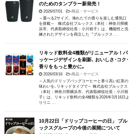
のためのタンブラー新発売！
2026/07/01
-
商品・サービス
～選べる2サイズ。淹れたての香りを楽しむ通気口
を搭載～ 株式会社ブルックス（本社：神奈川県横
浜市、代表取締役社長：小川裕子）は、機能性と洗
練されたデザインを両立した『ブルックス …
リキッド飲料全4種類がリニューアル！パ
ッケージデザインを刷新､ おいしさ･コク･
香りをもっと豊かに｡
2026/03/16
-
商品・サービス
～人気のドリップバッグコーヒーと香り高い紅茶の
味わいを､リキッドタイプで～ 株式会社ブルックス
（本社：神奈川県横浜市、代表取締役社長：小川裕
子）は、リキッド飲料の全4種類を2026年3月16日よ
りリニ …
10月22日「ドリップコーヒーの日」 ブル
ックスグループの今後の展開について