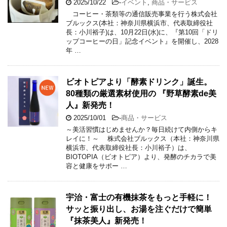
2025/10/22
-
イベント
,
商品・サービス
コーヒー・茶類等の通信販売事業を行う株式会社
ブルックス(本社：神奈川県横浜市、代表取締役社
長：小川裕子)は、10月22日(水)に、『第10回「ドリ
ップコーヒーの日」記念イベント』を開催し、2028
年 …
ビオトピアより「酵素ドリンク」誕生。
80種類の厳選素材使用の 『野草酵素de美
人』新発売！
2025/10/01
-
商品・サービス
～美活習慣はじめませんか？毎日続けて内側からキ
レイに！～ 株式会社ブルックス（本社：神奈川県
横浜市、代表取締役社長：小川裕子）は、
BIOTOPIA（ビオトピア）より、発酵のチカラで美
容と健康をサポー …
宇治・富士の有機抹茶をもっと手軽に！
サッと振り出し、お湯を注ぐだけで簡単
『抹茶美人』新発売！