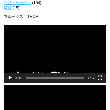
商品・サービス
(104)
店舗
(15)
ブルックス TVCM
動
画
プ
レ
ー
ヤ
ー
00:00
47:54
動
画
プ
レ
ー