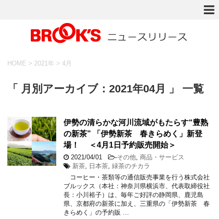
HOME
>
2021年
>
4月
「 月別アーカイブ：2021年04月 」 一覧
伊勢の清らかな河川流域がもたらす“豊熟
の新茶” 「伊勢新茶 春きらめく」新登
場！ ＜4月1日予約販売開始＞
2021/04/01
-
その他
,
商品・サービス
新茶
,
日本茶
,
緑茶のチカラ
コーヒー・茶類等の通信販売事業を行う株式会社
ブルックス（本社：神奈川県横浜市、代表取締役社
長：小川裕子）は、毎年ご好評の静岡県、鹿児島
県、京都府の新茶に加え、三重県の「伊勢新茶 春
きらめく」の予約販 …