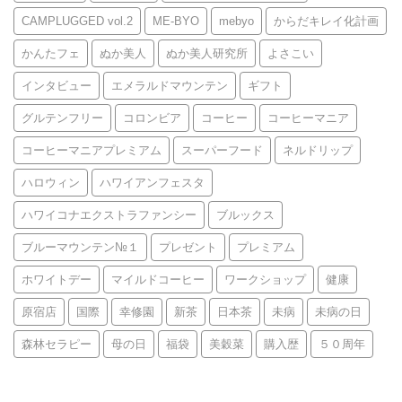
CAMPLUGGED vol.2
ME-BYO
mebyo
からだキレイ化計画
かんたフェ
ぬか美人
ぬか美人研究所
よさこい
インタビュー
エメラルドマウンテン
ギフト
グルテンフリー
コロンビア
コーヒー
コーヒーマニア
コーヒーマニアプレミアム
スーパーフード
ネルドリップ
ハロウィン
ハワイアンフェスタ
ハワイコナエクストラファンシー
ブルックス
ブルーマウンテン№１
プレゼント
プレミアム
ホワイトデー
マイルドコーヒー
ワークショップ
健康
原宿店
国際
幸修園
新茶
日本茶
未病
未病の日
森林セラピー
母の日
福袋
美穀菜
購入歴
５０周年