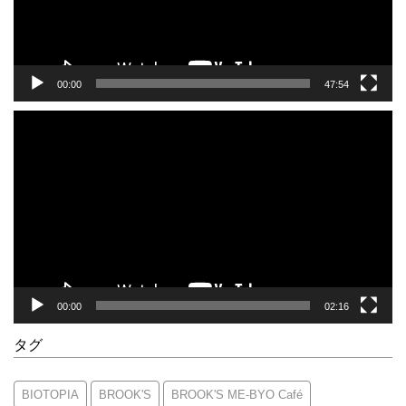
ー
00:00
47:54
動
画
プ
レ
ー
ヤ
ー
00:00
02:16
タグ
BIOTOPIA
BROOK'S
BROOK'S ME-BYO Café