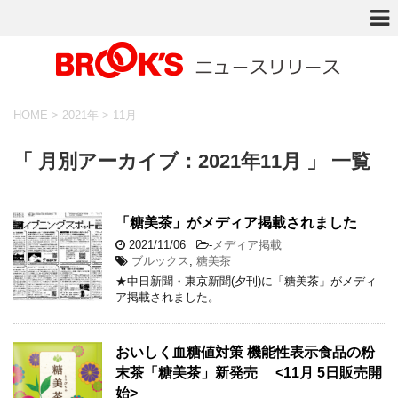
HOME
>
2021年
>
11月
「 月別アーカイブ：2021年11月 」 一覧
「糖美茶」がメディア掲載されました
2021/11/06
-
メディア掲載
ブルックス
,
糖美茶
★中日新聞・東京新聞(夕刊)に「糖美茶」がメディ
ア掲載されました。
おいしく血糖値対策 機能性表示食品の粉
末茶「糖美茶」新発売 <11月 5日販売開
始>