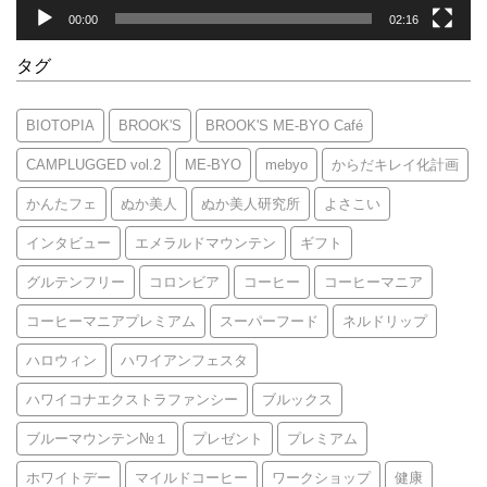
00:00
02:16
タグ
BIOTOPIA
BROOK'S
BROOK'S ME-BYO Café
CAMPLUGGED vol.2
ME-BYO
mebyo
からだキレイ化計画
かんたフェ
ぬか美人
ぬか美人研究所
よさこい
インタビュー
エメラルドマウンテン
ギフト
グルテンフリー
コロンビア
コーヒー
コーヒーマニア
コーヒーマニアプレミアム
スーパーフード
ネルドリップ
ハロウィン
ハワイアンフェスタ
ハワイコナエクストラファンシー
ブルックス
ブルーマウンテン№１
プレゼント
プレミアム
ホワイトデー
マイルドコーヒー
ワークショップ
健康