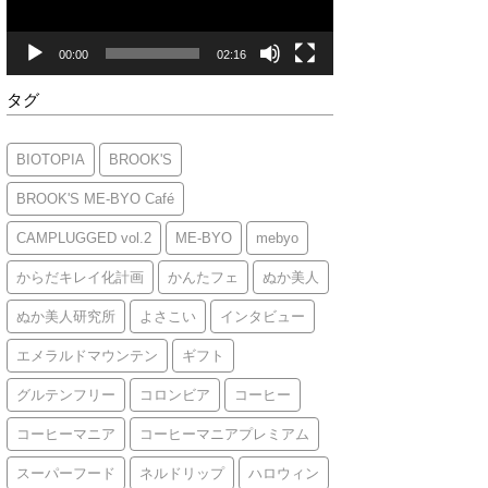
ヤ
ー
00:00
02:16
タグ
BIOTOPIA
BROOK'S
BROOK'S ME-BYO Café
CAMPLUGGED vol.2
ME-BYO
mebyo
からだキレイ化計画
かんたフェ
ぬか美人
ぬか美人研究所
よさこい
インタビュー
エメラルドマウンテン
ギフト
グルテンフリー
コロンビア
コーヒー
コーヒーマニア
コーヒーマニアプレミアム
スーパーフード
ネルドリップ
ハロウィン