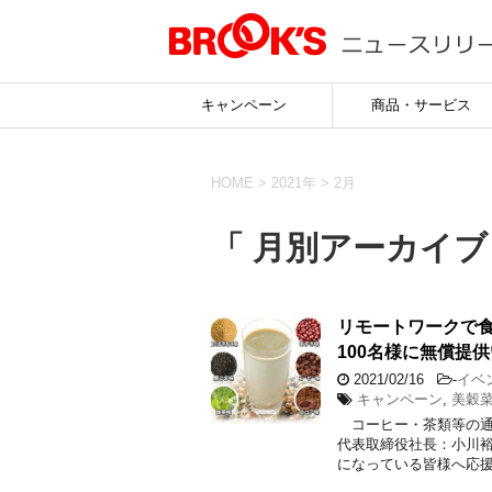
キャンペーン
商品・サービス
HOME
>
2021年
>
2月
「 月別アーカイブ：
リモートワークで食
100名様に無償提
2021/02/16
-
イベ
キャンペーン
,
美穀
コーヒー・茶類等の通
代表取締役社長：小川
になっている皆様へ応援