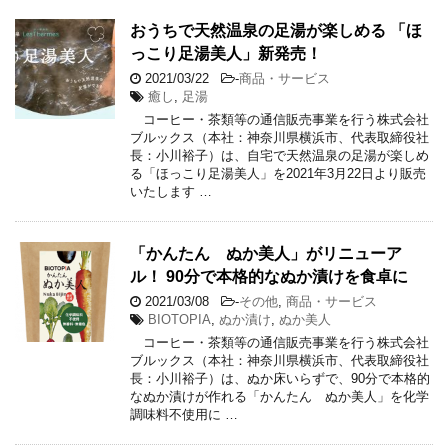
おうちで天然温泉の足湯が楽しめる 「ほ
っこり足湯美人」新発売！
2021/03/22
-
商品・サービス
癒し
,
足湯
コーヒー・茶類等の通信販売事業を行う株式会社
ブルックス（本社：神奈川県横浜市、代表取締役社
長：小川裕子）は、自宅で天然温泉の足湯が楽しめ
る「ほっこり足湯美人」を2021年3月22日より販売
いたします …
「かんたん ぬか美人」がリニューア
ル！ 90分で本格的なぬか漬けを食卓に
2021/03/08
-
その他
,
商品・サービス
BIOTOPIA
,
ぬか漬け
,
ぬか美人
コーヒー・茶類等の通信販売事業を行う株式会社
ブルックス（本社：神奈川県横浜市、代表取締役社
長：小川裕子）は、ぬか床いらずで、90分で本格的
なぬか漬けが作れる「かんたん ぬか美人」を化学
調味料不使用に …