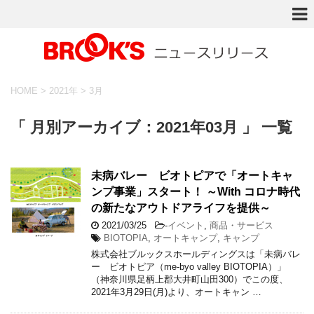
HOME
>
2021年
>
3月
「 月別アーカイブ：2021年03月 」 一覧
未病バレー ビオトピアで「オートキャ
ンプ事業」スタート！ ～With コロナ時代
の新たなアウトドアライフを提供～
2021/03/25
-
イベント
,
商品・サービス
BIOTOPIA
,
オートキャンプ
,
キャンプ
株式会社ブルックスホールディングスは「未病バレ
ー ビオトピア（me-byo valley BIOTOPIA）」
（神奈川県足柄上郡大井町山田300）でこの度、
2021年3月29日(月)より、オートキャン …