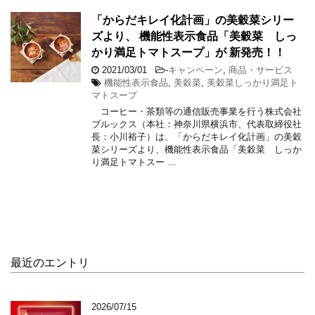
「からだキレイ化計画」の美穀菜シリー
ズより、 機能性表示食品「美穀菜 しっ
かり満足トマトスープ」が 新発売！！
2021/03/01
-
キャンペーン
,
商品・サービス
機能性表示食品
,
美穀菜
,
美穀菜しっかり満足ト
マトスープ
コーヒー・茶類等の通信販売事業を行う株式会社
ブルックス（本社：神奈川県横浜市、代表取締役社
長：小川裕子）は、「からだキレイ化計画」の美穀
菜シリーズより、機能性表示食品「美穀菜 しっか
り満足トマトスー …
最近のエントリ
2026/07/15