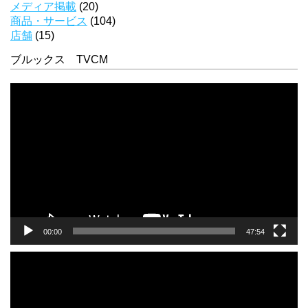
メディア掲載
(20)
商品・サービス
(104)
店舗
(15)
ブルックス TVCM
動
画
プ
レ
ー
ヤ
ー
00:00
47:54
動
画
プ
レ