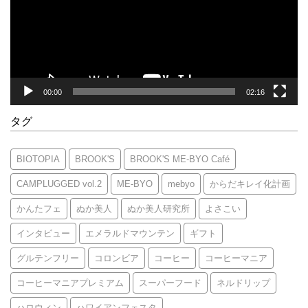
ー
ヤ
ー
00:00
02:16
タグ
BIOTOPIA
BROOK'S
BROOK'S ME-BYO Café
CAMPLUGGED vol.2
ME-BYO
mebyo
からだキレイ化計画
かんたフェ
ぬか美人
ぬか美人研究所
よさこい
インタビュー
エメラルドマウンテン
ギフト
グルテンフリー
コロンビア
コーヒー
コーヒーマニア
コーヒーマニアプレミアム
スーパーフード
ネルドリップ
ハロウィン
ハワイアンフェスタ