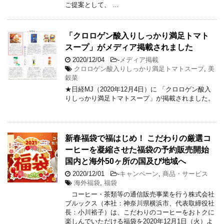
ご提案として、 …
「クロロゲン酸入りしっかり満足トマト
スープ」がメディア掲載されました
2020/12/04
-
メディア掲載
クロロゲン酸入りしっかり満足トマトスープ
,
美
穀菜
★日経MJ（2020年12月4日）に 「クロロゲン酸入
りしっかり満足トマトスープ」が掲載されました。
新春福袋で福はじめ！ こだわりの厳選コ
ーヒーを凝縮させた福袋の予約販売開始
国内と海外50ヶ所の国及び地域へ
2020/12/01
-
キャンペーン
,
商品・サービス
海外福袋
,
福袋
コーヒー・茶類等の通信販売事業を行う株式会社
ブルックス（本社：神奈川県横浜市、代表取締役社
長：小川裕子）は、こだわりのコーヒーをおトクに
楽しんでいただける福袋を2020年12月1日（火）よ