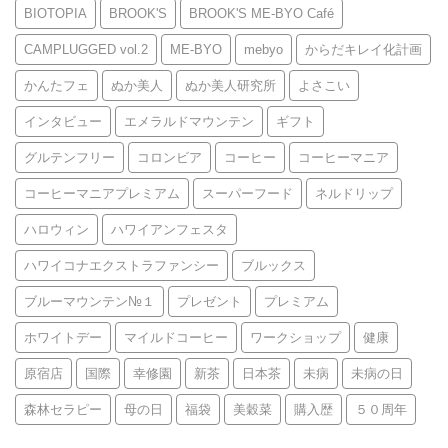
BIOTOPIA
BROOK'S
BROOK'S ME-BYO Café
CAMPLUGGED vol.2
ME-BYO
mebyo
からだキレイ化計画
かんたフェ
ぬか美人
ぬか美人研究所
よさこい
インタビュー
エメラルドマウンテン
ギフト
グルテンフリー
コロンビア
コーヒー
コーヒーマニア
コーヒーマニアプレミアム
スーパーフード
ネルドリップ
ハロウィン
ハワイアンフェスタ
ハワイコナエクストラファンシー
ブルックス
ブルーマウンテン№１
プレゼント
プレミアム
ホワイトデー
マイルドコーヒー
ワークショップ
健康
原宿店
国際
幸修園
新茶
日本茶
未病
未病の日
森林セラピー
母の日
福袋
美穀菜
購入歴
５０周年