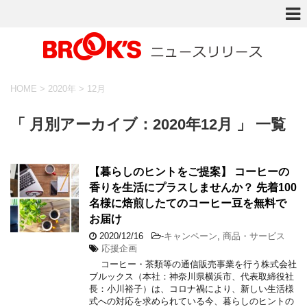
HOME
>
2020年
>
12月
「 月別アーカイブ：2020年12月 」 一覧
【暮らしのヒントをご提案】 コーヒーの
香りを生活にプラスしませんか？ 先着100
名様に焙煎したてのコーヒー豆を無料で
お届け
2020/12/16
-
キャンペーン
,
商品・サービス
応援企画
コーヒー・茶類等の通信販売事業を行う株式会社
ブルックス（本社：神奈川県横浜市、代表取締役社
長：小川裕子）は、コロナ禍により、新しい生活様
式への対応を求められている今、暮らしのヒントの