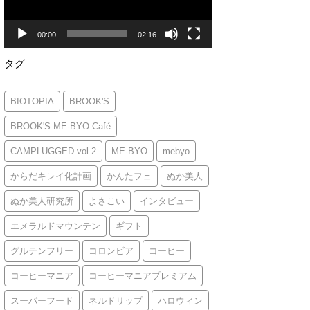
ヤ
ー
00:00
02:16
タグ
BIOTOPIA
BROOK'S
BROOK'S ME-BYO Café
CAMPLUGGED vol.2
ME-BYO
mebyo
からだキレイ化計画
かんたフェ
ぬか美人
ぬか美人研究所
よさこい
インタビュー
エメラルドマウンテン
ギフト
グルテンフリー
コロンビア
コーヒー
コーヒーマニア
コーヒーマニアプレミアム
スーパーフード
ネルドリップ
ハロウィン