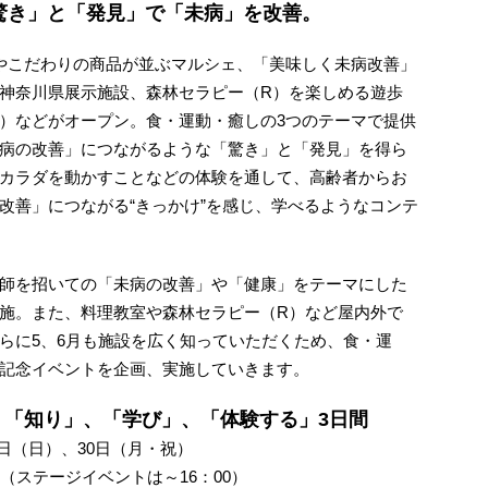
驚き」と「発見」で「未病」を改善。
やこだわりの商品が並ぶマルシェ、「美味しく未病改善」
神奈川県展示施設、森林セラピー（R）を楽しめる遊歩
）などがオープン。食・運動・癒しの3つのテーマで提供
病の改善」につながるような「驚き」と「発見」を得ら
カラダを動かすことなどの体験を通して、高齢者からお
改善」につながる“きっかけ”を感じ、学べるようなコンテ
師を招いての「未病の改善」や「健康」をテーマにした
施。また、料理教室や森林セラピー（R）など屋内外で
らに5、6月も施設を広く知っていただくため、食・運
記念イベントを企画、実施していきます。
いて、「知り」、「学び」、「体験する」3日間
9日（日）、30日（月・祝）
0 （ステージイベントは～16：00）