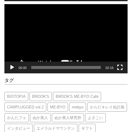
動
画
プ
レ
ー
ヤ
ー
00:00
02:16
タグ
BIOTOPIA
BROOK'S
BROOK'S ME-BYO Café
CAMPLUGGED vol.2
ME-BYO
mebyo
からだキレイ化計画
かんたフェ
ぬか美人
ぬか美人研究所
よさこい
インタビュー
エメラルドマウンテン
ギフト