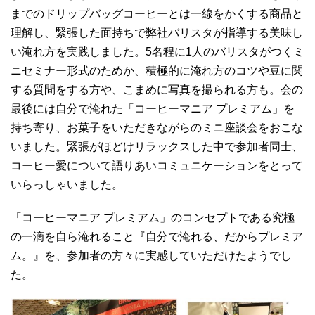
までのドリップバッグコーヒーとは一線をかくする商品と
理解し、緊張した面持ちで弊社バリスタが指導する美味し
い淹れ方を実践しました。5名程に1人のバリスタがつくミ
ニセミナー形式のためか、積極的に淹れ方のコツや豆に関
する質問をする方や、こまめに写真を撮られる方も。会の
最後には自分で淹れた「コーヒーマニア プレミアム」を
持ち寄り、お菓子をいただきながらのミニ座談会をおこな
いました。緊張がほどけリラックスした中で参加者同士、
コーヒー愛について語りあいコミュニケーションをとって
いらっしゃいました。
「コーヒーマニア プレミアム」のコンセプトである究極
の一滴を自ら淹れること『自分で淹れる、だからプレミア
ム。』を、参加者の方々に実感していただけたようでし
た。