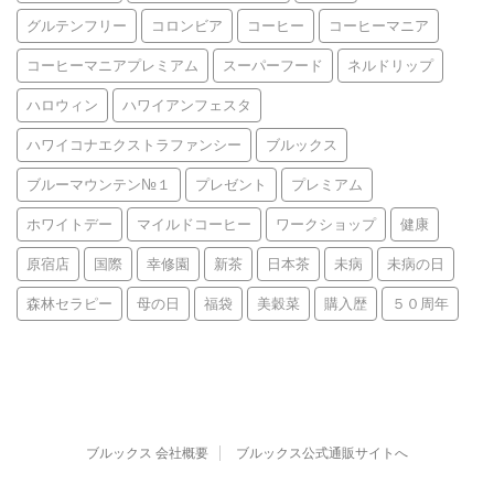
グルテンフリー
コロンビア
コーヒー
コーヒーマニア
コーヒーマニアプレミアム
スーパーフード
ネルドリップ
ハロウィン
ハワイアンフェスタ
ハワイコナエクストラファンシー
ブルックス
ブルーマウンテン№１
プレゼント
プレミアム
ホワイトデー
マイルドコーヒー
ワークショップ
健康
原宿店
国際
幸修園
新茶
日本茶
未病
未病の日
森林セラピー
母の日
福袋
美穀菜
購入歴
５０周年
ブルックス 会社概要
ブルックス公式通販サイトへ