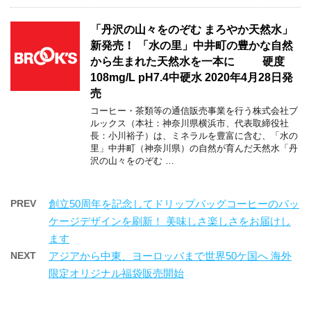
「丹沢の山々をのぞむ まろやか天然水」
新発売！ 「水の里」中井町の豊かな自然
から生まれた天然水を一本に 硬度
108mg/L pH7.4中硬水 2020年4月28日発
売
コーヒー・茶類等の通信販売事業を行う株式会社ブ
ルックス（本社：神奈川県横浜市、代表取締役社
長：小川裕子）は、ミネラルを豊富に含む、「水の
里」中井町（神奈川県）の自然が育んだ天然水「丹
沢の山々をのぞむ …
PREV
創立50周年を記念してドリップバッグコーヒーのパッ
ケージデザインを刷新！ 美味しさ楽しさをお届けし
ます
NEXT
アジアから中東、ヨーロッパまで世界50ケ国へ 海外
限定オリジナル福袋販売開始