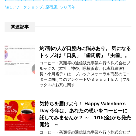
№１
,
ワークショップ
,
原宿店
,
５０周年
関連記事
約7割の人が口腔内に悩みあり。 気になる
トップ3は「口臭」「歯周病」「虫歯」。
コーヒー・茶類等の通信販売事業を行う株式会社ブ
ルックス（本社：神奈川県横浜市、代表取締役社
長：小川裕子）は、ブルックスオーラル商品のモニ
ターに向けてのアンケートやＢｅａｕＴＥＡ（ブル
ックスのお茶に関す …
気持ちを届けよう！ Happy Valentine’s
Day 今年は、あなたの想いをコーヒーに
託してみませんか？ ～ 1/15(金)から発売
開始 ～
コーヒー・茶類等の通信販売事業を行う株式会社ブ