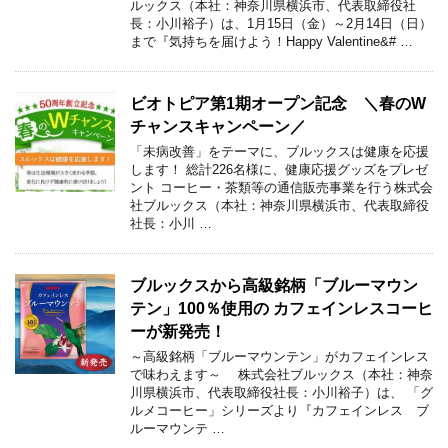
ルックス（本社：神奈川県横浜市、代表取締役社
長：小川裕子）は、1月15日（金）～2月14日（日）
まで『気持ちを届けよう！Happy Valentine&# …
ビオトピア第1期オープン記念 ＼春のW
チャンスキャンペーン／
「未病改善」をテーマに、ブルックスは健康を応援
します！ 総計226名様に、健康応援グッズをプレゼ
ント コーヒー・茶類等の通信販売事業を行う株式会
社ブルックス（本社：神奈川県横浜市、代表取締役
社長：小川 …
ブルックスから高級銘柄「ブルーマウン
テン」100％使用の カフェインレスコーヒ
ーが新発売！
～高級銘柄「ブルーマウンテン」がカフェインレス
で味わえます～ 株式会社ブルックス（本社：神奈
川県横浜市、代表取締役社長：小川裕子）は、 「グ
ルメコーヒー」シリーズより『カフェインレス ブ
ルーマウンテ …