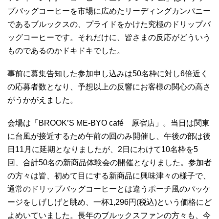
プバッグコーヒーを市場に広めたリーディングカンパニー
であるブルックスの、プライドをかけた究極のドリップバ
ッグコーヒーです。それだけに、皆さまの反応がどういう
ものであるのかドキドキでした。
事前に募集告知した参加申し込みは50名枠に対し6倍近く
の応募者数となり、予想以上の反響にお客様の関心の高さ
がうかがえました。
会場は「BROOK’S ME-BYO café 原宿店」。当日は関東
に台風が接近するため午前の回のみ開催し、午後の部は後
日11月に延期となりましたが、2日にわけて10名枠を5
回、合計50名の新商品体験会の開催となりました。参加者
の方々は皆、初めて目にする新商品に興味津々の様子で、
通常のドリップバッグコーヒーとは違うポーチ風のパッケ
ージをしげしげと眺め、一杯1,296円(税込)という価格にど
よめいていました。長年のブルックスファンの方々も、今