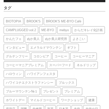
タグ
BIOTOPIA
BROOK'S
BROOK'S ME-BYO Café
CAMPLUGGED vol.2
ME-BYO
mebyo
からだキレイ化計画
かんたフェ
ぬか美人
ぬか美人研究所
よさこい
インタビュー
エメラルドマウンテン
ギフト
グルテンフリー
コロンビア
コーヒー
コーヒーマニア
コーヒーマニアプレミアム
スーパーフード
ネルドリップ
ハロウィン
ハワイアンフェスタ
ハワイコナエクストラファンシー
ブルックス
ブルーマウンテン№１
プレゼント
プレミアム
ホワイトデー
マイルドコーヒー
ワークショップ
健康
原宿店
国際
幸修園
新茶
日本茶
未病
未病の日