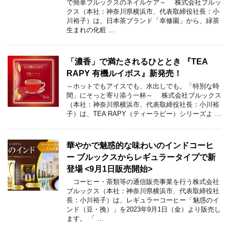
で簡単ブルックスのネイルケア～ 株式会社ブルッ
クス（本社：神奈川県横浜市、代表取締役社長：小
川裕子）は、日本茶ブランド「幸修園」から、緑茶
生まれの化粧 …
「濃香」で満たされるひととき 『TEA
RAPY 有機ルイボス』新発売！
～ホットでもアイスでも、水出しでも。「特別な時
間」にそっと寄り添う一杯～ 株式会社ブルックス
（本社：神奈川県横浜市、代表取締役社長：小川裕
子）は、TEA RAPY（ティーラピー）シリーズよ …
華やかで魅惑的な味わいのインドコーヒ
ー ブルックスからレギュラータイプで新
登場 <9月1日販売開始>
コーヒー・茶類等の通信販売事業を行う株式会社
ブルックス（本社：神奈川県横浜市、代表取締役社
長：小川裕子）は、レギュラーコーヒー「魅惑のイ
ンド（豆・挽）」を2023年9月1日（金）より販売し
ます。 「 …