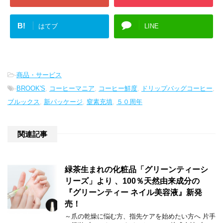
B!
はてブ
LINE
-
商品・サービス
-
BROOK'S
,
コーヒーマニア
,
コーヒー鮮度
,
ドリップバッグコーヒー
,
ブルックス
,
新パッケージ
,
窒素充填
,
５０周年
関連記事
緑茶生まれの化粧品「グリーンティーシ
リーズ」より 、100％天然由来成分の
『グリーンティー ネイル美容液』新発
売！
～爪の乾燥に悩む方、指先ケアを始めたい方へ 片手