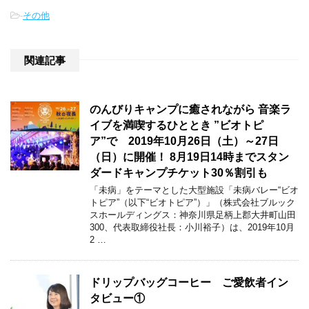
-
その他
関連記事
のんびりキャンプに癒されながら 音楽ラ
イブを満喫するひととき ”ビオトピ
ア”で 2019年10月26日（土）～27日
（日）に開催！ 8月19日14時までスタン
ダードキャンプチケット30％割引も
「未病」をテーマとした大型施設「未病バレー“ビオ
トピア”（以下“ビオトピア”）」（株式会社ブルック
スホールディングス：神奈川県足柄上郡大井町山田
300、代表取締役社長：小川裕子）は、2019年10月
2 …
ドリップバッグコーヒー ご愛飲者イン
タビュー①