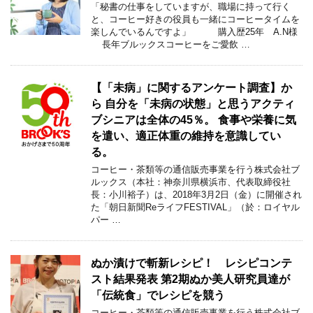
「秘書の仕事をしていますが、職場に持って行く
と、コーヒー好きの役員も一緒にコーヒータイムを
楽しんでいるんですよ」 購入歴25年 A.N様
長年ブルックスコーヒーをご愛飲 …
【「未病」に関するアンケート調査】か
ら 自分を「未病の状態」と思うアクティ
ブシニアは全体の45％。 食事や栄養に気
を遣い、適正体重の維持を意識してい
る。
コーヒー・茶類等の通信販売事業を行う株式会社ブ
ルックス（本社：神奈川県横浜市、代表取締役社
長：小川裕子）は、2018年3月2日（金）に開催され
た「朝日新聞ReライフFESTIVAL」（於：ロイヤル
パー …
ぬか漬けで斬新レシピ！ レシピコンテ
スト結果発表 第2期ぬか美人研究員達が
「伝統食」でレシピを競う
コーヒー・茶類等の通信販売事業を行う株式会社ブ