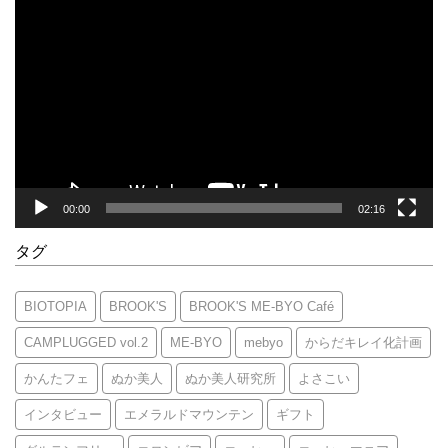
動
画
プ
レ
ー
ヤ
ー
00:00
02:16
タグ
BIOTOPIA
BROOK'S
BROOK'S ME-BYO Café
CAMPLUGGED vol.2
ME-BYO
mebyo
からだキレイ化計画
かんたフェ
ぬか美人
ぬか美人研究所
よさこい
インタビュー
エメラルドマウンテン
ギフト