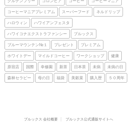
グルテンフリー
コロンビア
コーヒー
コーヒーマニア
コーヒーマニアプレミアム
スーパーフード
ネルドリップ
ハロウィン
ハワイアンフェスタ
ハワイコナエクストラファンシー
ブルックス
ブルーマウンテン№１
プレゼント
プレミアム
ホワイトデー
マイルドコーヒー
ワークショップ
健康
原宿店
国際
幸修園
新茶
日本茶
未病
未病の日
森林セラピー
母の日
福袋
美穀菜
購入歴
５０周年
ブルックス 会社概要
ブルックス公式通販サイトへ