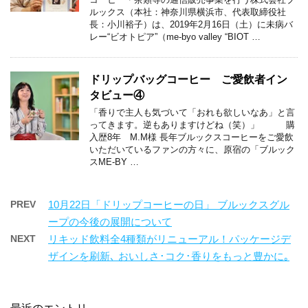
ルックス（本社：神奈川県横浜市、代表取締役社
長：小川裕子）は、2019年2月16日（土）に未病バ
レー“ビオトピア”（me-byo valley “BIOT …
ドリップバッグコーヒー ご愛飲者イン
タビュー④
「香りで主人も気づいて「おれも欲しいなあ」と言
ってきます。逆もありますけどね（笑）」 購
入歴8年 M.M様 長年ブルックスコーヒーをご愛飲
いただいているファンの方々に、原宿の「ブルック
スME-BY …
PREV
10月22日「ドリップコーヒーの日」 ブルックスグル
ープの今後の展開について
NEXT
リキッド飲料全4種類がリニューアル！パッケージデ
ザインを刷新､ おいしさ･コク･香りをもっと豊かに｡