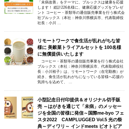
「未病改善」をテーマに、ブルックスは健康を応援
します！ 総計226名様に、健康応援グッズをプレゼ
ント コーヒー・茶類等の通信販売事業を行う株式会
社ブルックス（本社：神奈川県横浜市、代表取締役
社長：小川 …
リモートワークで食生活が乱れがちな皆
様に 美穀菜トライアルセットを 100名様
に無償提供いたします
コーヒー・茶類等の通信販売事業を行う株式会社
ブルックス（本社：神奈川県横浜市、代表取締役社
長：小川裕子）は、リモートワーク（在宅勤務）が
続き、食生活が乱れがちになっている皆様へ応援の
気持ちを込めて、 …
小型記念日付印提供＆オリジナル切手販
売 ～はがきを通じて「未病」のメッセー
ジを全国の皆様に発信～国際me-byo フェ
スタ2022 CAMPLUGGED Vol.5 光の祭
典～ディワリ～ インドmeets ビオトピア