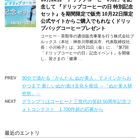
念して 『ドリップコーヒーの日 特別記念
セット』を期間限定で販売 10月22日限定
公式サイトからご購入でもれなくドリッ
プバッグコーヒープレゼント
コーヒー・茶類等の通信販売事業を行う株式会社ブ
ルックス（本社：神奈川県横浜市、代表取締役社
長：小川裕子）は、10月21日（金）に、『第7回
「ドリップコーヒーの日」記念イベント』を開催
し、皆さまの「健康 …
PREV
90分で漬かる「かんたん ぬか美人」でメインからお
やつまで 新しいぬか漬け文化を発信 ～『ぬか美人研
究所』～
NEXT
グランプリはコーヒーと三世代の笑顔 50周年記念フ
ォトコンテスト 1,700件超の応募から
最近のエントリ