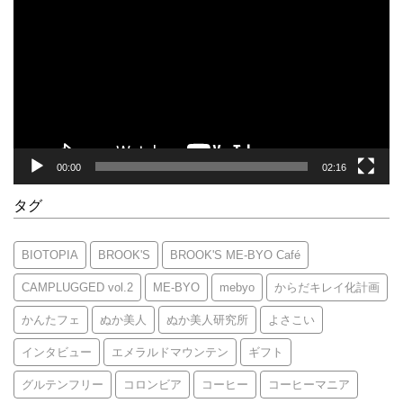
プ
レ
ー
ヤ
ー
00:00
02:16
タグ
BIOTOPIA
BROOK'S
BROOK'S ME-BYO Café
CAMPLUGGED vol.2
ME-BYO
mebyo
からだキレイ化計画
かんたフェ
ぬか美人
ぬか美人研究所
よさこい
インタビュー
エメラルドマウンテン
ギフト
グルテンフリー
コロンビア
コーヒー
コーヒーマニア