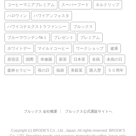
コーヒーマニアプレミアム
スーパーフード
ネルドリップ
ハロウィン
ハワイアンフェスタ
ハワイコナエクストラファンシー
ブルックス
ブルーマウンテン№１
プレゼント
プレミアム
ホワイトデー
マイルドコーヒー
ワークショップ
健康
原宿店
国際
幸修園
新茶
日本茶
未病
未病の日
森林セラピー
母の日
福袋
美穀菜
購入歴
５０周年
ブルックス 会社概要
ブルックス公式通販サイトへ
Copyright (c) BROOK'S Co., Ltd., Japan. All rights reserved. BROOK'S
Co., LTD. Providing goods and services domestically within Japan only.