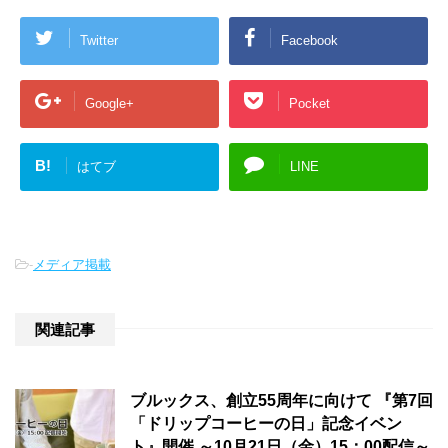
Twitter
Facebook
Google+
Pocket
B!
はてブ
LINE
-
メディア掲載
関連記事
ブルックス、創立55周年に向けて 『第7回
「ドリップコーヒーの日」記念イベン
ト』開催 ～10月21日（金）15：00配信～