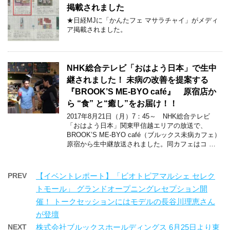
掲載されました
★日経MJに「かんたフェ マサラチャイ」がメディ
ア掲載されました。
NHK総合テレビ「おはよう日本」で生中
継されました！ 未病の改善を提案する
『BROOK’S ME-BYO café』 原宿店か
ら “食” と“癒し”をお届け！！
2017年8月21日（月）7：45～ NHK総合テレビ
「おはよう日本」関東甲信越エリアの放送で、
BROOK’S ME-BYO café（ブルックス未病カフェ）
原宿から生中継放送されました。同カフェはコ …
PREV
【イベントレポート】「ビオトピアマルシェ セレク
トモール」 グランドオープニングレセプション開
催！ トークセッションにはモデルの長谷川理恵さん
が登壇
NEXT
株式会社ブルックスホールディングス 6月25日より東