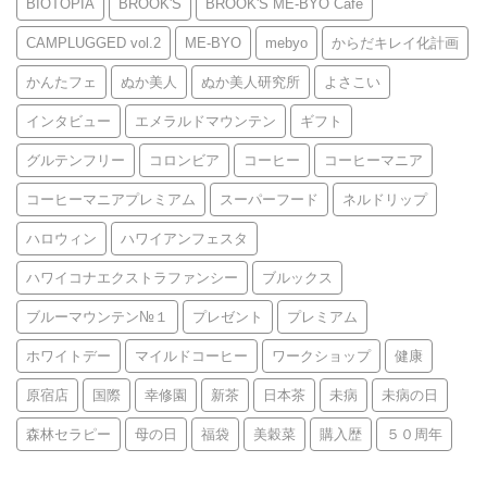
BIOTOPIA
BROOK'S
BROOK'S ME-BYO Café
CAMPLUGGED vol.2
ME-BYO
mebyo
からだキレイ化計画
かんたフェ
ぬか美人
ぬか美人研究所
よさこい
インタビュー
エメラルドマウンテン
ギフト
グルテンフリー
コロンビア
コーヒー
コーヒーマニア
コーヒーマニアプレミアム
スーパーフード
ネルドリップ
ハロウィン
ハワイアンフェスタ
ハワイコナエクストラファンシー
ブルックス
ブルーマウンテン№１
プレゼント
プレミアム
ホワイトデー
マイルドコーヒー
ワークショップ
健康
原宿店
国際
幸修園
新茶
日本茶
未病
未病の日
森林セラピー
母の日
福袋
美穀菜
購入歴
５０周年