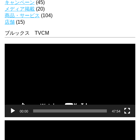
キャンペーン
(45)
メディア掲載
(20)
商品・サービス
(104)
店舗
(15)
ブルックス TVCM
動
画
プ
レ
ー
ヤ
ー
00:00
47:54
動
画
プ