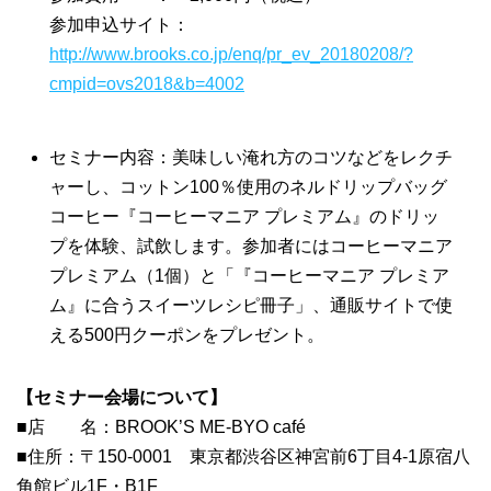
参加申込サイト：
http://www.brooks.co.jp/enq/pr_ev_20180208/?
cmpid=ovs2018&b=4002
セミナー内容：美味しい淹れ方のコツなどをレクチ
ャーし、コットン100％使用のネルドリップバッグ
コーヒー『コーヒーマニア プレミアム』のドリッ
プを体験、試飲します。参加者にはコーヒーマニア
プレミアム（1個）と「『コーヒーマニア プレミア
ム』に合うスイーツレシピ冊子」、通販サイトで使
える500円クーポンをプレゼント。
【セミナー会場について】
■店 名：BROOK’S ME-BYO café
■住所：〒150-0001 東京都渋谷区神宮前6丁目4-1原宿八
角館ビル1F・B1F