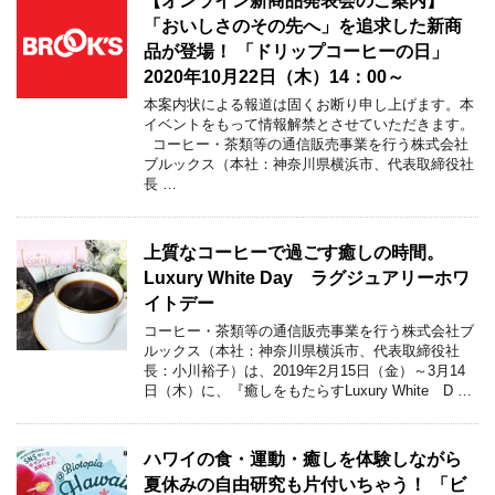
【オンライン新商品発表会のご案内】
「おいしさのその先へ」を追求した新商
品が登場！ 「ドリップコーヒーの日」
2020年10月22日（木）14：00～
本案内状による報道は固くお断り申し上げます。本
イベントをもって情報解禁とさせていただきます。
コーヒー・茶類等の通信販売事業を行う株式会社
ブルックス（本社：神奈川県横浜市、代表取締役社
長 …
上質なコーヒーで過ごす癒しの時間。
Luxury White Day ラグジュアリーホワ
イトデー
コーヒー・茶類等の通信販売事業を行う株式会社ブ
ルックス（本社：神奈川県横浜市、代表取締役社
長：小川裕子）は、2019年2月15日（金）～3月14
日（木）に、『癒しをもたらすLuxury White D …
ハワイの食・運動・癒しを体験しながら
夏休みの自由研究も片付いちゃう！ 「ビ