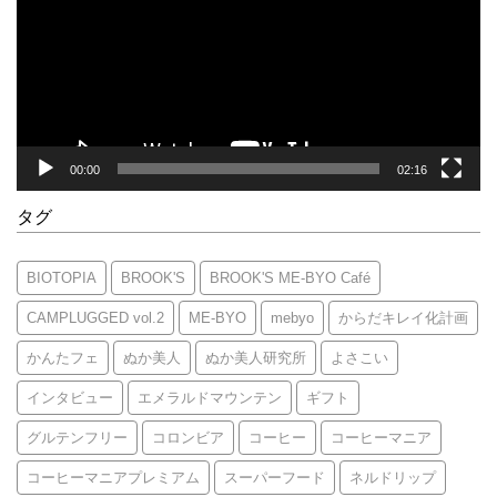
レ
ー
ヤ
ー
00:00
02:16
タグ
BIOTOPIA
BROOK'S
BROOK'S ME-BYO Café
CAMPLUGGED vol.2
ME-BYO
mebyo
からだキレイ化計画
かんたフェ
ぬか美人
ぬか美人研究所
よさこい
インタビュー
エメラルドマウンテン
ギフト
グルテンフリー
コロンビア
コーヒー
コーヒーマニア
コーヒーマニアプレミアム
スーパーフード
ネルドリップ