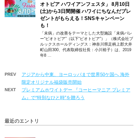
オトピア ハワイアンフェスタ」 8月10日
(土)から3日間開催 ハワイにちなんだプレ
ゼントがもらえる！SNSキャンペーン
も！
「未病」の改善をテーマとした大型施設「未病バレ
ー“ビオトピア”（以下“ビオトピア”）」（株式会社ブ
ルックスホールディングス：神奈川県足柄上郡大井
町山田300、代表取締役社長：小川裕子）は、2019
年8 …
PREV
アジアから中東、ヨーロッパまで世界50ケ国へ 海外
限定オリジナル福袋販売開始
NEXT
プレミアムホワイトデー 『コーヒーマニア プレミア
ム』で“特別なひと時”を贈ろう
最近のエントリ