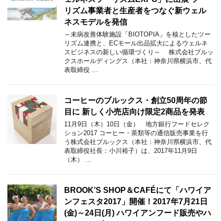
リズム事業者と生産者をつなぐ新ウェル
ネスモデルを発信
～未病改善体験施設「BIOTOPIA」を核としたツー
リズム連携と、ECモール出品拡大によるウェルネ
スビジネスの新しい循環づくり～ 株式会社ブルッ
クスホールディングス（本社：神奈川県横浜市、代
表取締役 …
コーヒーのブルックス・創立50周年の節
目に 新しく小売店向け限定2商品を発表
11月9日（木）10日（金） 地方銀行フードセレク
ション2017 コーヒー・茶類等の通信販売事業を行
う株式会社ブルックス（本社：神奈川県横浜市、代
表取締役社長：小川裕子）は、2017年11月9日
（木） …
BROOK’S SHOP＆CAFÉにて「ハワイア
ンフェスタ2017」開催！2017年7月21日
(金)～24日(月) ハワイアンフード販売やハ