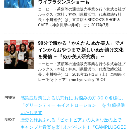
ワイフラダンスショーも
コーヒー・茶類等の通信販売事業を行う株式会社ブ
ルックス（本社：神奈川県横浜市、代表取締役社
長：小川裕子）は、直営店のBROOK’S SHOP＆
CAFÉ（神奈川県中井町）にて 2017年7月 …
90分で漬かる「かんたん ぬか美人」でメ
インからおやつまで 新しいぬか漬け文化
を発信 ～『ぬか美人研究所』～
コーヒー・茶類等の通信販売事業を行う株式会社ブ
ルックス（本社：神奈川県横浜市、代表取締役社
長：小川裕子）は、2018年12月1日（土）に未病バ
レー“ビオトピア”（me-byo valley “BIOT …
PREV
感染症対策による肌荒れに お悩みの方 3００名様に、
「グリーンティー モイストローション」 を 無償提供
いたします
NEXT
歴史と緑あふれる「ビオトピア」の大きな丘の上で
キャンプと音楽を楽しむイベント！『CAMPLUGGED