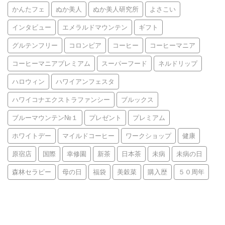
かんたフェ
ぬか美人
ぬか美人研究所
よさこい
インタビュー
エメラルドマウンテン
ギフト
グルテンフリー
コロンビア
コーヒー
コーヒーマニア
コーヒーマニアプレミアム
スーパーフード
ネルドリップ
ハロウィン
ハワイアンフェスタ
ハワイコナエクストラファンシー
ブルックス
ブルーマウンテン№１
プレゼント
プレミアム
ホワイトデー
マイルドコーヒー
ワークショップ
健康
原宿店
国際
幸修園
新茶
日本茶
未病
未病の日
森林セラピー
母の日
福袋
美穀菜
購入歴
５０周年