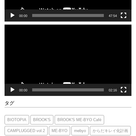
00:00
47:54
動
画
プ
レ
ー
ヤ
ー
00:00
02:16
タグ
BIOTOPIA
BROOK'S
BROOK'S ME-BYO Café
CAMPLUGGED vol.2
ME-BYO
mebyo
からだキレイ化計画