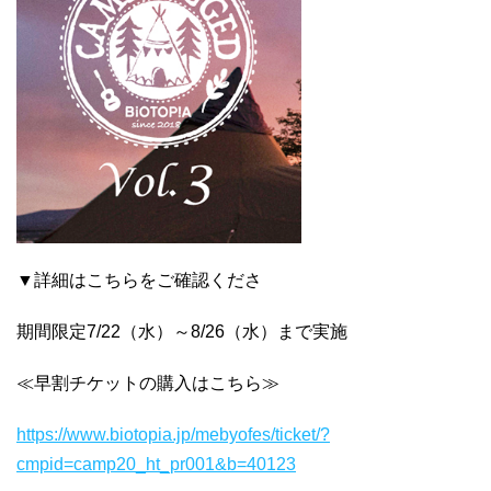
▼詳細はこちらをご確認くださ
期間限定7/22（水）～8/26（水）まで実施
≪早割チケットの購入はこちら≫
https://www.biotopia.jp/mebyofes/ticket/?
cmpid=camp20_ht_pr001&b=40123