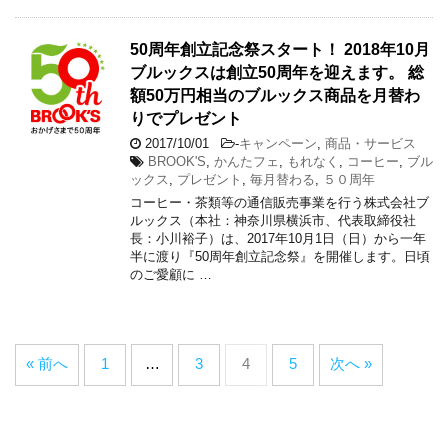
50周年創立記念祭スタート！ 2018年10月
ブルックスは創立50周年を迎えます。 総
額50万円相当のブルックス商品を月替わ
りでプレゼント
2017/10/01
-
キャンペーン
,
商品・サービス
BROOK'S
,
かんたフェ
,
もれなく
,
コーヒー
,
ブル
ックス
,
プレゼント
,
毎月替わる
,
５０周年
コーヒー・茶類等の通信販売事業を行う株式会社ブ
ルックス（本社：神奈川県横浜市、代表取締役社
長：小川裕子）は、2017年10月1日（日）から一年
半に渡り『50周年創立記念祭』を開催します。日頃
のご愛顧に …
« 前へ
1
…
3
4
5
次へ »