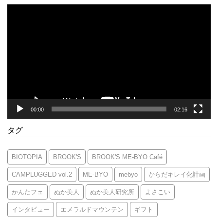
動
画
プ
レ
ー
ヤ
ー
00:00
02:16
タグ
BIOTOPIA
BROOK'S
BROOK'S ME-BYO Café
CAMPLUGGED vol.2
ME-BYO
mebyo
からだキレイ化計画
かんたフェ
ぬか美人
ぬか美人研究所
よさこい
インタビュー
エメラルドマウンテン
ギフト