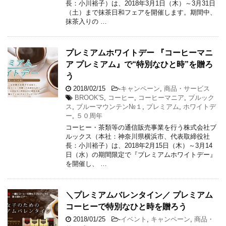
長：小川裕子）は、2018年3月1日（木）～3月31日
（土）まで抹茶日和フェアを開催します。期間中、
抹茶入りの …
プレミアムホワイトデー 『コーヒーマニ
ア プレミアム』で“特別なひと時”を贈ろ
う
2018/02/15
-
キャンペーン
,
商品・サービス
BROOK'S
,
コーヒー
,
コーヒーマニア
,
ブルック
ス
,
ブルーマウンテン№１
,
プレミアム
,
ホワイトデ
ー
,
５０周年
コーヒー・茶類等の通信販売事業を行う株式会社ブ
ルックス（本社：神奈川県横浜市、代表取締役社
長：小川裕子）は、2018年2月15日（木）～3月14
日（水）の期間限定で『プレミアムホワイトデー』
を開催し、 …
＼プレミアムバレンタイン／ プレミアム
コーヒーで特別なひと時を贈ろう
2018/01/25
-
イベント
,
キャンペーン
,
商品・