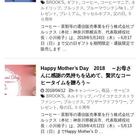
BROOK'S
,
ギフト
,
コーヒー
,
コーヒーマニア
,
ネ
ルドリップ
,
ブルックス
,
ブルーマウンテン№１
,
プ
レゼント
,
プレミアム
,
ラッセルホブス
,
父の日
,
５
０周年
コーヒー・茶類等の通信販売事業を行う株式会社ブ
ルックス（本社：神奈川県横浜市、代表取締役社
長：小川裕子）は、2018年5月24日（木）～6月17
日（日）まで父の日ギフトを期間限定・通販限定で
販売します …
Happy Mother’s Day 2018 ～お母さ
んに感謝の気持ちを込めて、贅沢なコー
ヒータイムを贈ろう～
2018/04/12
-
キャンペーン
,
商品・サービス
BROOK'S
,
ネルドリップ
,
ハワイコナエクストラ
ファンシー
,
ブルックス
,
プリザーブドフラワー
,
プ
レゼント
,
母の日
,
５０周年
コーヒー・茶類等の通信販売事業を行う株式会社ブ
ルックス（本社：神奈川県横浜市、代表取締役社
長：小川裕子）は、2018年4月12日（木）～5月13
日（日）までHappy Mother’s D …