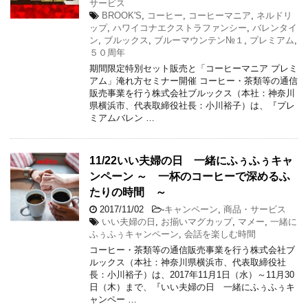
サービス
BROOK'S
,
コーヒー
,
コーヒーマニア
,
ネルドリ
ップ
,
ハワイコナエクストラファンシー
,
バレンタイ
ン
,
ブルックス
,
ブルーマウンテン№１
,
プレミアム
,
５０周年
期間限定特別セット販売と「コーヒーマニア プレミ
アム」淹れ方セミナー開催 コーヒー・茶類等の通信
販売事業を行う株式会社ブルックス（本社：神奈川
県横浜市、代表取締役社長：小川裕子）は、『プレ
ミアムバレン …
11/22いい夫婦の日 一緒にふぅふぅキャ
ンペーン ～ 一杯のコーヒーで深めるふ
たりの時間 ～
2017/11/02
-
キャンペーン
,
商品・サービス
いい夫婦の日
,
お揃いマグカップ
,
マメー
,
一緒に
ふぅふぅキャンペーン
,
会話を楽しむ時間
コーヒー・茶類等の通信販売事業を行う株式会社ブ
ルックス（本社：神奈川県横浜市、代表取締役社
長：小川裕子）は、2017年11月1日（水）～11月30
日（木）まで、『いい夫婦の日 一緒にふぅふぅキ
ャンペー …