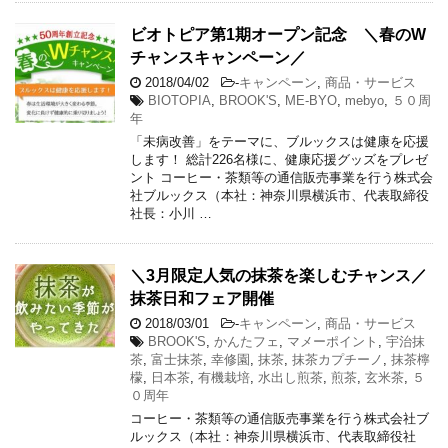
ビオトピア第1期オープン記念 ＼春のW
チャンスキャンペーン／
2018/04/02
-
キャンペーン
,
商品・サービス
BIOTOPIA
,
BROOK'S
,
ME-BYO
,
mebyo
,
５０周
年
「未病改善」をテーマに、ブルックスは健康を応援
します！ 総計226名様に、健康応援グッズをプレゼ
ント コーヒー・茶類等の通信販売事業を行う株式会
社ブルックス（本社：神奈川県横浜市、代表取締役
社長：小川 …
＼3月限定人気の抹茶を楽しむチャンス／
抹茶日和フェア開催
2018/03/01
-
キャンペーン
,
商品・サービス
BROOK'S
,
かんたフェ
,
マメーポイント
,
宇治抹
茶
,
富士抹茶
,
幸修園
,
抹茶
,
抹茶カプチーノ
,
抹茶檸
檬
,
日本茶
,
有機栽培
,
水出し煎茶
,
煎茶
,
玄米茶
,
５
０周年
コーヒー・茶類等の通信販売事業を行う株式会社ブ
ルックス（本社：神奈川県横浜市、代表取締役社