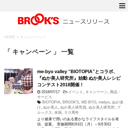
HOME
>
キャンペーン
>
「 キャンペーン 」 一覧
me-byo valley “BIOTOPIA”とコラボ、
『ぬか美人研究所』始動 ぬか美人レシピ
コンテスト2018開催！
2018/07/17
-
イベント
,
キャンペーン
,
商品・
サービス
BIOTOPIA
,
BROOK'S
,
ME-BYO
,
mebyo
,
ぬか漬
け
,
ぬか美人
,
ぬか美人研究員
,
ぬか美人研究所
,
ブ
ルックス
,
未病
,
５０周年
より健康で潤いのある豊かなライフスタイルを発
信、提案。 実施期間8月6日（月）～9月30日