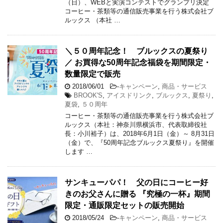
（日）、WEBと実演コンテストでグランプリ決定
コーヒー・茶類等の通信販売事業を行う株式会社ブ
ルックス （本社 …
＼５０周年記念！ ブルックスの夏祭り
／ お買得な50周年記念福袋を期間限定・
数量限定で販売
2018/06/01
-
キャンペーン
,
商品・サービス
BROOK'S
,
アイスドリンク
,
ブルックス
,
夏祭り
,
夏袋
,
５０周年
コーヒー・茶類等の通信販売事業を行う株式会社ブ
ルックス（本社：神奈川県横浜市、代表取締役社
長：小川裕子）は、2018年6月1日（金）～ 8月31日
（金）で、『50周年記念ブルックス夏祭り』を開催
します …
サンキューパパ！ 父の日にコーヒー好
きのお父さんに贈る 『究極の一杯』期間
限定・通販限定セットの販売開始
2018/05/24
-
キャンペーン
,
商品・サービス