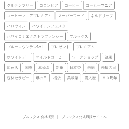
グルテンフリー
コロンビア
コーヒー
コーヒーマニア
コーヒーマニアプレミアム
スーパーフード
ネルドリップ
ハロウィン
ハワイアンフェスタ
ハワイコナエクストラファンシー
ブルックス
ブルーマウンテン№１
プレゼント
プレミアム
ホワイトデー
マイルドコーヒー
ワークショップ
健康
原宿店
国際
幸修園
新茶
日本茶
未病
未病の日
森林セラピー
母の日
福袋
美穀菜
購入歴
５０周年
ブルックス 会社概要
ブルックス公式通販サイトへ