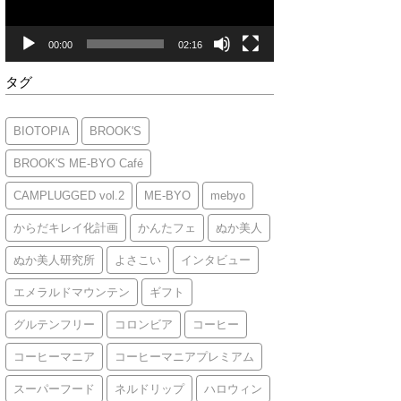
ヤ
ー
00:00
02:16
タグ
BIOTOPIA
BROOK'S
BROOK'S ME-BYO Café
CAMPLUGGED vol.2
ME-BYO
mebyo
からだキレイ化計画
かんたフェ
ぬか美人
ぬか美人研究所
よさこい
インタビュー
エメラルドマウンテン
ギフト
グルテンフリー
コロンビア
コーヒー
コーヒーマニア
コーヒーマニアプレミアム
スーパーフード
ネルドリップ
ハロウィン