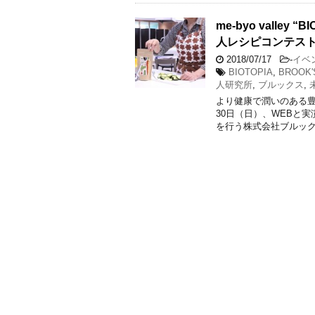
me-byo valle
人レシピコンテスト
2018/07/17
-
イベ
BIOTOPIA
,
BROOK'
人研究所
,
ブルックス
,
より健康で潤いのある豊
30日（日）、WEBと
を行う株式会社ブルック