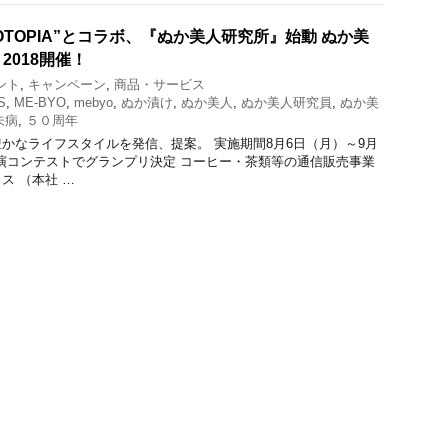
y “BIOTOPIA”とコラボ、『ぬか美人研究所』始動 ぬか美
2018開催！
ント
,
キャンペーン
,
商品・サービス
S
,
ME-BYO
,
mebyo
,
ぬか漬け
,
ぬか美人
,
ぬか美人研究員
,
ぬか美
未病
,
５０周年
かなライフスタイルを発信、提案。 実施期間8月6日（月）～9月
実演コンテストでグランプリ決定 コーヒー・茶類等の通信販売事業
ス （本社 …