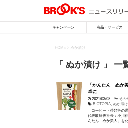
キャンペーン
商品・サービス
HOME
>
ぬか漬け
「 ぬか漬け 」 一
「かんたん ぬか美
卓に
2021/03/08
-
その
BIOTOPIA
,
ぬか漬け
コーヒー・茶類等の通
代表取締役社長：小川裕
んたん ぬか美人」を化