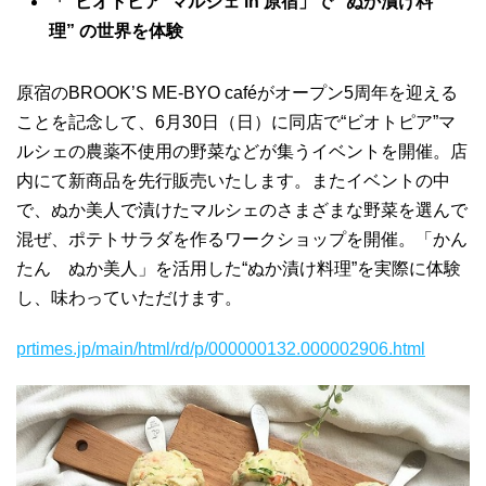
「“ビオトピア
”
マルシェ
in
原宿」で “ぬか漬け料
理
”
の世界を体験
原宿のBROOK’S ME-BYO caféがオープン5周年を迎える
ことを記念して、6月30日（日）に同店で“ビオトピア”マ
ルシェの農薬不使用の野菜などが集うイベントを開催。店
内にて新商品を先行販売いたします。またイベントの中
で、ぬか美人で漬けたマルシェのさまざまな野菜を選んで
混ぜ、ポテトサラダを作るワークショップを開催。「かん
たん ぬか美人」を活用した“ぬか漬け料理”を実際に体験
し、味わっていただけます。
prtimes.jp/main/html/rd/p/000000132.000002906.html