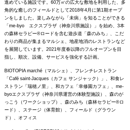
進めている施設です。60万㎡の広大な敷地を利用した、多
角的な癒しのフィールドとして2018年4月に第1期オープ
ンをしました。楽しみながら「未病」を知ることができる
「me-byo エクスプラザ（神奈川県施設）」を始め、3本
の森林セラピー®ロードを含む遊歩道「森のみち」、こだ
わりの商品が集まるマルシェ、地産地消のレストランなど
を展開しています。2021年度春以降のフルオープンを目
指し、順次、設備、サービスを強化する計画。
BIOTOPIA marché（マルシェ）、フレンチレストラン
「Café saint-Jacques（カフェ サンジャック）」、和食レ
ストラン「瑞穂ノ里」、和カフェ「幸修園カフェ」、me-
byoエクスプラザ（神奈川県運営の体験型施設）、森のが
っこう（ワークショップ）、森のみち（森林セラピー®ロ
ード）、ステージ（体育館）、フィールド（グラウン
ド）、オフィス