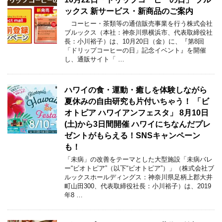
ックス 新サービス・新商品のご案内
コーヒー・茶類等の通信販売事業を行う株式会社
ブルックス（本社：神奈川県横浜市、代表取締役社
長：小川裕子）は、10月20日（金）に、『第8回
「ドリップコーヒーの日」記念イベント』を開催
し、通販サイト「 …
ハワイの食・運動・癒しを体験しながら
夏休みの自由研究も片付いちゃう！ 「ビ
オトピア ハワイアンフェスタ」 8月10日
(土)から3日間開催 ハワイにちなんだプレ
ゼントがもらえる！SNSキャンペーン
も！
「未病」の改善をテーマとした大型施設「未病バレ
ー“ビオトピア”（以下“ビオトピア”）」（株式会社ブ
ルックスホールディングス：神奈川県足柄上郡大井
町山田300、代表取締役社長：小川裕子）は、2019
年8 …