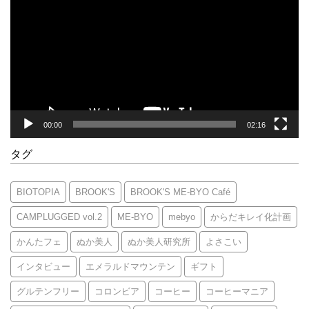
プ
レ
ー
ヤ
ー
00:00
02:16
タグ
BIOTOPIA
BROOK'S
BROOK'S ME-BYO Café
CAMPLUGGED vol.2
ME-BYO
mebyo
からだキレイ化計画
かんたフェ
ぬか美人
ぬか美人研究所
よさこい
インタビュー
エメラルドマウンテン
ギフト
グルテンフリー
コロンビア
コーヒー
コーヒーマニア