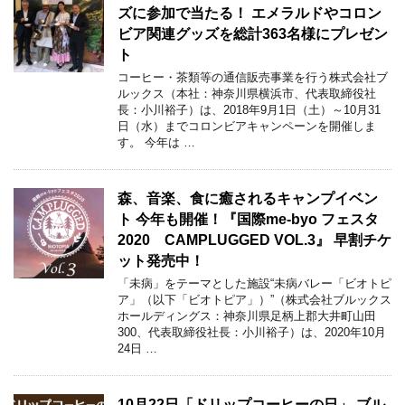
ズに参加で当たる！ エメラルドやコロン
ビア関連グッズを総計363名様にプレゼン
ト
コーヒー・茶類等の通信販売事業を行う株式会社ブ
ルックス（本社：神奈川県横浜市、代表取締役社
長：小川裕子）は、2018年9月1日（土）～10月31
日（水）までコロンビアキャンペーンを開催しま
す。 今年は …
森、音楽、食に癒されるキャンプイベン
ト 今年も開催！『国際me-byo フェスタ
2020 CAMPLUGGED VOL.3』 早割チケ
ット発売中！
「未病」をテーマとした施設“未病バレー「ビオトピ
ア」（以下「ビオトピア」）”（株式会社ブルックス
ホールディングス：神奈川県足柄上郡大井町山田
300、代表取締役社長：小川裕子）は、2020年10月
24日 …
10月22日「ドリップコーヒーの日」 ブル