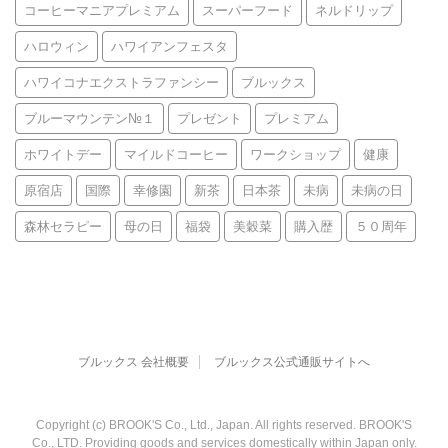
コーヒーマニアプレミアム
スーパーフード
ネルドリップ
ハロウィン
ハワイアンフェスタ
ハワイコナエクストラファンシー
ブルックス
ブルーマウンテン№１
プレゼント
プレミアム
ホワイトデー
マイルドコーヒー
ワークショップ
健康
原宿店
国際
幸修園
新茶
日本茶
未病
未病の日
森林セラピー
母の日
福袋
美穀菜
購入歴
５０周年
ブルックス 会社概要
ブルックス公式通販サイトへ
Copyright (c) BROOK'S Co., Ltd., Japan. All rights reserved. BROOK'S
Co., LTD. Providing goods and services domestically within Japan only.