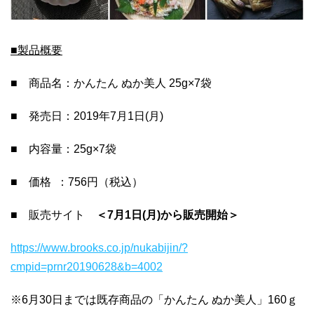
■製品概要
■ 商品名：かんたん ぬか美人 25g×7袋
■ 発売日：2019年7月1日(月)
■ 内容量：25g×7袋
■ 価格 ：756円（税込）
■ 販売サイト
＜
7
月
1
日
(
月
)
から販売開始＞
https://www.brooks.co.jp/nukabijin/?
cmpid=prnr20190628&b=4002
※6月30日までは既存商品の「かんたん ぬか美人」160ｇ