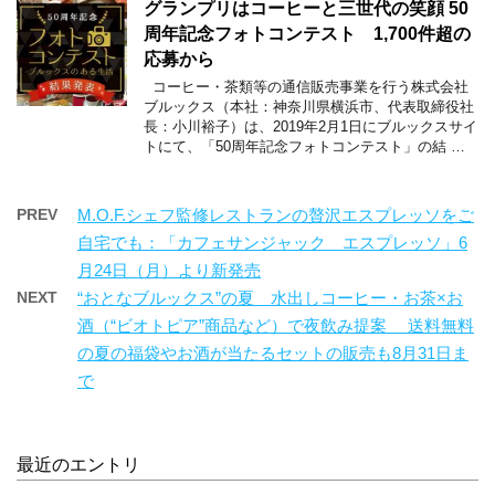
グランプリはコーヒーと三世代の笑顔 50
周年記念フォトコンテスト 1,700件超の
応募から
コーヒー・茶類等の通信販売事業を行う株式会社
ブルックス（本社：神奈川県横浜市、代表取締役社
長：小川裕子）は、2019年2月1日にブルックスサイ
トにて、「50周年記念フォトコンテスト」の結 …
PREV
M.O.F.シェフ監修レストランの贅沢エスプレッソをご
自宅でも：「カフェサンジャック エスプレッソ」6
月24日（月）より新発売
NEXT
“おとなブルックス”の夏 水出しコーヒー・お茶×お
酒（“ビオトピア”商品など）で夜飲み提案 送料無料
の夏の福袋やお酒が当たるセットの販売も8月31日ま
で
最近のエントリ