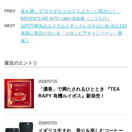
PREV
食を通して“カラダもココロ”もよさこい気分に！
BROOK'S ME-BYO café×高知家（こうちけ）
NEXT
10万円相当のエメラルドネックレスをはじめ 合計143
名様に賞品が当たる「コロンビアキャンペーン」開
催！
最近のエントリ
2026/07/15
「濃香」で満たされるひととき 『TEA
RAPY 有機ルイボス』新発売！
2026/07/01
イギリス生まれ、香りを楽しむコーヒー