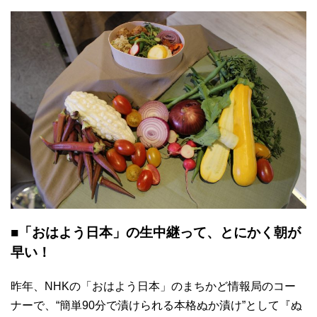
■「おはよう日本」の生中継って、とにかく朝が
早い！
昨年、NHKの「おはよう日本」のまちかど情報局のコー
ナーで、“簡単90分で漬けられる本格ぬか漬け”として『ぬ