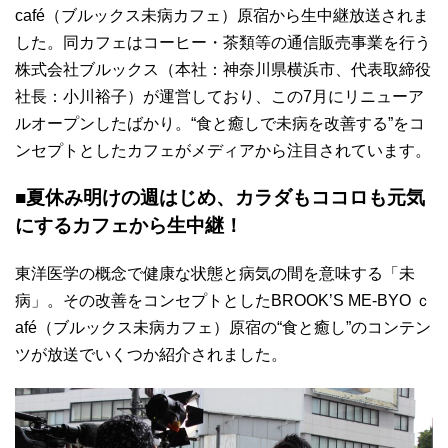
café（ブルックス未病カフェ）原宿から生中継放送されま
した。同カフェはコーヒー・茶類等の通信販売事業を行う
株式会社ブルックス（本社：神奈川県横浜市、代表取締役
社長：小川裕子）が運営しており、この7月にリニューア
ルオープンしたばかり。“食と癒しで未病を改善する”をコ
ンセプトとしたカフェがメディアから注目されています。
■夏休み明けの週はじめ、カラダもココロも元気
にするカフェから生中継！
東洋医学の概念で健康な状態と病気の間を意味する「未
病」。その改善をコンセプトとしたBROOK’S ME-BYO ｃ
afé（ブルックス未病カフェ）原宿の“食と癒し”のコンテン
ツが放送でいくつか紹介されました。