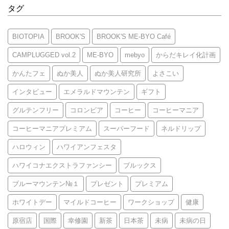
タグ
BIOTOPIA
BROOK'S
BROOK'S ME-BYO Café
CAMPLUGGED vol.2
ME-BYO
mebyo
からだキレイ化計画
かんたフェ
ぬか美人
ぬか美人研究所
よさこい
インタビュー
エメラルドマウンテン
ギフト
グルテンフリー
コロンビア
コーヒー
コーヒーマニア
コーヒーマニアプレミアム
スーパーフード
ネルドリップ
ハロウィン
ハワイアンフェスタ
ハワイコナエクストラファンシー
ブルックス
ブルーマウンテン№１
プレゼント
プレミアム
ホワイトデー
マイルドコーヒー
ワークショップ
健康
原宿店
国際
幸修園
新茶
日本茶
未病
未病の日