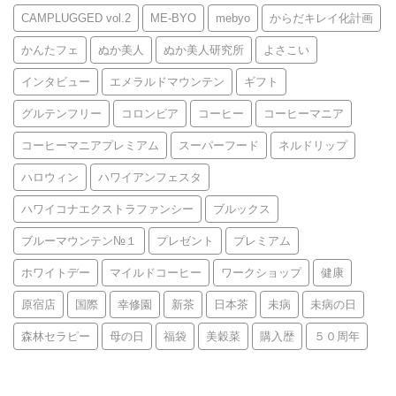
CAMPLUGGED vol.2
ME-BYO
mebyo
からだキレイ化計画
かんたフェ
ぬか美人
ぬか美人研究所
よさこい
インタビュー
エメラルドマウンテン
ギフト
グルテンフリー
コロンビア
コーヒー
コーヒーマニア
コーヒーマニアプレミアム
スーパーフード
ネルドリップ
ハロウィン
ハワイアンフェスタ
ハワイコナエクストラファンシー
ブルックス
ブルーマウンテン№１
プレゼント
プレミアム
ホワイトデー
マイルドコーヒー
ワークショップ
健康
原宿店
国際
幸修園
新茶
日本茶
未病
未病の日
森林セラピー
母の日
福袋
美穀菜
購入歴
５０周年