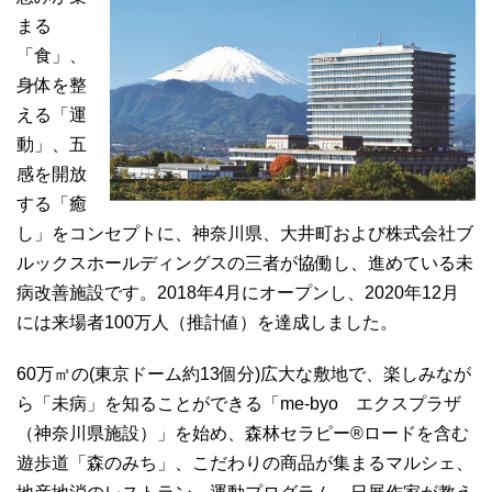
まる
「食」、
身体を整
える「運
動」、五
感を開放
する「癒
し」をコンセプトに、神奈川県、大井町および株式会社ブ
ルックスホールディングスの三者が協働し、進めている未
病改善施設です。2018年4月にオープンし、2020年12月
には来場者100万人（推計値）を達成しました。
60万㎡の(東京ドーム約13個分)広大な敷地で、楽しみなが
ら「未病」を知ることができる「me-byo エクスプラザ
（神奈川県施設）」を始め、森林セラピー®ロードを含む
遊歩道「森のみち」、こだわりの商品が集まるマルシェ、