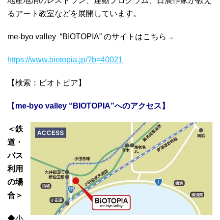
地産地消のレストラン、運動プログラム、日展作家が教え
るアート教室などを展開しています。
me-byo valley “BIOTOPIA” のサイトはこちら→
https://www.biotopia.jp/?b=40021
【検索：ビオトピア】
【
me-byo valley “BIOTOPIA”へのアクセス】
＜鉄
道・
バス
利用
の場
合＞
◆小