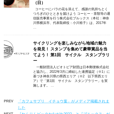
（日）
コーヒーにバラの花を添えて、感謝の気持ちとく
つろぎのひとときを届けよう コーヒー・茶類等の通
信販売事業を行う株式会社ブルックス（本社：神奈
川県横浜市、代表取締役：小川裕子）は、2017年
…
サイクリングを楽しみながら地域の魅力
を発見！ スタンプを集めて豪華賞品を当
てよう！ 第1回 サイクル スタンプラリ
ー
一般財団法人ビオトピア財団は日本郵便株式会社
と協力し、2022年3月に締結した連携協定（※1）に
基づき神奈川県の県西エリア（※2 以下県西エリ
ア）で「第1回 サイクル スタンプラリー」を実
施します。 …
PREV
「カフェサプリ イチョウ葉」がメディア掲載されま
した
NEXT
『ねんりんピックかながわ2022』と『ブルックス』が