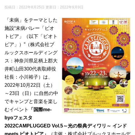
投稿日：2022年8月25日 更新日：
2022年9月9日
「未病」をテーマとした
施設“未病バレー「ビオ
トピア」（以下「ビオト
ピア」）”（株式会社ブ
ルックスホールディング
ス：神奈川県足柄上郡大
井町山田300代表取締役
社長：小川裕子）は、
2022年10月22日（土）
～23日（日）に自然の中
でキャンプと音楽を楽し
むイベント
「国際me-
byoフェスタ
2022CAMPLUGGED Vol.5～光の祭典ディワリ～ インド
meets ビオトピア」
（主催：株式会社ブルックスホールデ