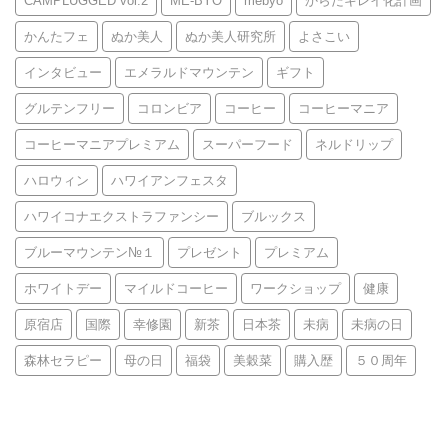
CAMPLUGGED vol.2
ME-BYO
mebyo
からだキレイ化計画
かんたフェ
ぬか美人
ぬか美人研究所
よさこい
インタビュー
エメラルドマウンテン
ギフト
グルテンフリー
コロンビア
コーヒー
コーヒーマニア
コーヒーマニアプレミアム
スーパーフード
ネルドリップ
ハロウィン
ハワイアンフェスタ
ハワイコナエクストラファンシー
ブルックス
ブルーマウンテン№１
プレゼント
プレミアム
ホワイトデー
マイルドコーヒー
ワークショップ
健康
原宿店
国際
幸修園
新茶
日本茶
未病
未病の日
森林セラピー
母の日
福袋
美穀菜
購入歴
５０周年