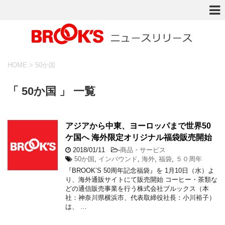
HOME
>
50か国
「 50か国 」 一覧
アジアから中東、ヨーロッパまで世界50
ケ国へ 海外限定オリジナル福袋販売開始
2018/01/11
-
商品・サービス
50か国
,
インバウンド
,
海外
,
福袋
,
５０周年
『BROOK’S 50周年記念福袋』を 1月10日（水）よ
り、海外通販サイトにて販売開始 コーヒー・茶類な
どの通信販売事業を行う株式会社ブルックス（本
社：神奈川県横浜市、代表取締役社長：小川裕子）
は、 …