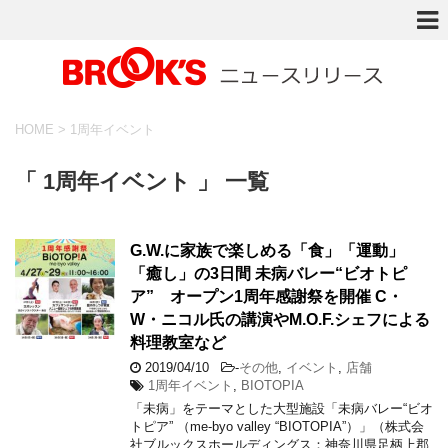
HOME
>
1周年イベント
「 1周年イベント 」 一覧
G.W.に家族で楽しめる「食」「運動」
「癒し」の3日間 未病バレー“ビオトピ
ア” オープン1周年感謝祭を開催 C・
W・ニコル氏の講演やM.O.F.シェフによる
料理教室など
2019/04/10
-
その他
,
イベント
,
店舗
1周年イベント
,
BIOTOPIA
「未病」をテーマとした大型施設「未病バレー“ビオ
トピア” （me-byo valley “BIOTOPIA”）」（株式会
社ブルックスホールディングス：神奈川県足柄上郡