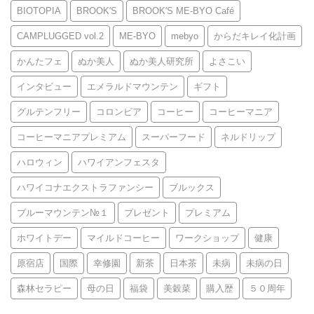
BIOTOPIA
BROOK'S
BROOK'S ME-BYO Café
CAMPLUGGED vol.2
ME-BYO
mebyo
からだキレイ化計画
かんたフェ
ぬか美人
ぬか美人研究所
よさこい
インタビュー
エメラルドマウンテン
ギフト
グルテンフリー
コロンビア
コーヒー
コーヒーマニア
コーヒーマニアプレミアム
スーパーフード
ネルドリップ
ハロウィン
ハワイアンフェスタ
ハワイコナエクストラファンシー
ブルックス
ブルーマウンテン№１
プレゼント
プレミアム
ホワイトデー
マイルドコーヒー
ワークショップ
健康
原宿店
国際
幸修園
新茶
日本茶
未病
未病の日
森林セラピー
母の日
福袋
美穀菜
購入歴
５０周年