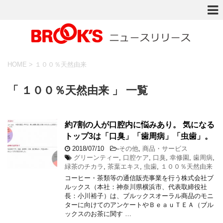
HOME
>
１００％天然由来
「 １００％天然由来 」 一覧
約7割の人が口腔内に悩みあり。 気になる
トップ3は「口臭」「歯周病」「虫歯」。
2018/07/10
-
その他
,
商品・サービス
グリーンティー
,
口腔ケア
,
口臭
,
幸修園
,
歯周病
,
緑茶のチカラ
,
茶葉エキス
,
虫歯
,
１００％天然由来
コーヒー・茶類等の通信販売事業を行う株式会社ブ
ルックス（本社：神奈川県横浜市、代表取締役社
長：小川裕子）は、ブルックスオーラル商品のモニ
ターに向けてのアンケートやＢｅａｕＴＥＡ（ブル
ックスのお茶に関す …