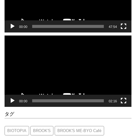
ー
00:00
47:54
動
画
プ
レ
ー
ヤ
ー
00:00
02:16
タグ
BIOTOPIA
BROOK'S
BROOK'S ME-BYO Café