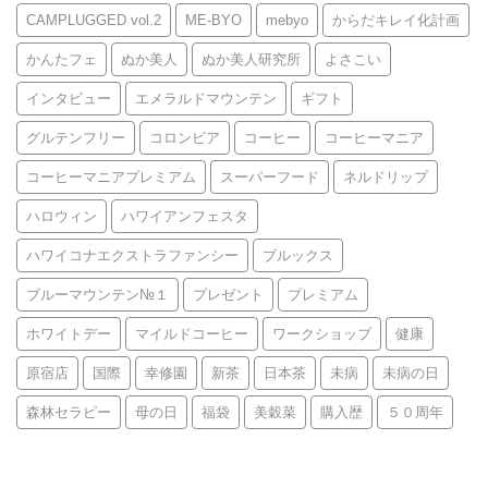
CAMPLUGGED vol.2
ME-BYO
mebyo
からだキレイ化計画
かんたフェ
ぬか美人
ぬか美人研究所
よさこい
インタビュー
エメラルドマウンテン
ギフト
グルテンフリー
コロンビア
コーヒー
コーヒーマニア
コーヒーマニアプレミアム
スーパーフード
ネルドリップ
ハロウィン
ハワイアンフェスタ
ハワイコナエクストラファンシー
ブルックス
ブルーマウンテン№１
プレゼント
プレミアム
ホワイトデー
マイルドコーヒー
ワークショップ
健康
原宿店
国際
幸修園
新茶
日本茶
未病
未病の日
森林セラピー
母の日
福袋
美穀菜
購入歴
５０周年