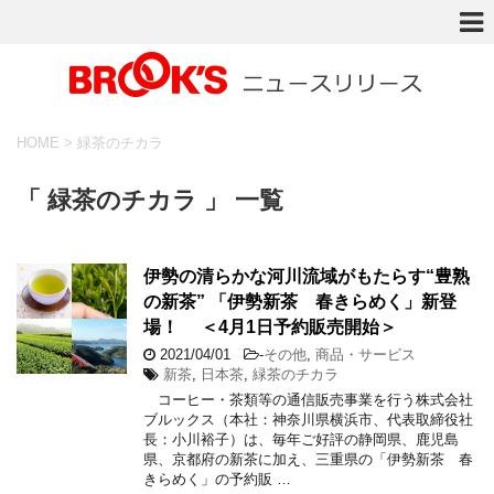
HOME
>
緑茶のチカラ
「 緑茶のチカラ 」 一覧
伊勢の清らかな河川流域がもたらす“豊熟
の新茶” 「伊勢新茶 春きらめく」新登
場！ ＜4月1日予約販売開始＞
2021/04/01
-
その他
,
商品・サービス
新茶
,
日本茶
,
緑茶のチカラ
コーヒー・茶類等の通信販売事業を行う株式会社
ブルックス（本社：神奈川県横浜市、代表取締役社
長：小川裕子）は、毎年ご好評の静岡県、鹿児島
県、京都府の新茶に加え、三重県の「伊勢新茶 春
きらめく」の予約販 …