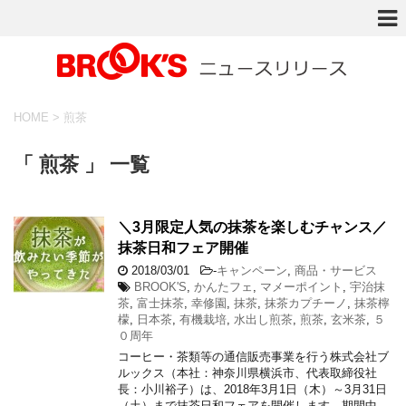
HOME
>
煎茶
「 煎茶 」 一覧
＼3月限定人気の抹茶を楽しむチャンス／
抹茶日和フェア開催
2018/03/01
-
キャンペーン
,
商品・サービス
BROOK'S
,
かんたフェ
,
マメーポイント
,
宇治抹
茶
,
富士抹茶
,
幸修園
,
抹茶
,
抹茶カプチーノ
,
抹茶檸
檬
,
日本茶
,
有機栽培
,
水出し煎茶
,
煎茶
,
玄米茶
,
５
０周年
コーヒー・茶類等の通信販売事業を行う株式会社ブ
ルックス（本社：神奈川県横浜市、代表取締役社
長：小川裕子）は、2018年3月1日（木）～3月31日
（土）まで抹茶日和フェアを開催します。期間中、