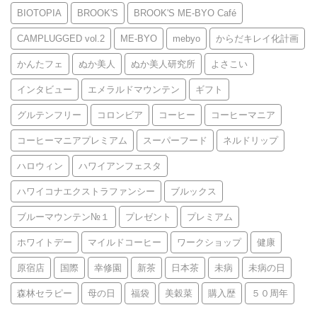
BIOTOPIA
BROOK'S
BROOK'S ME-BYO Café
CAMPLUGGED vol.2
ME-BYO
mebyo
からだキレイ化計画
かんたフェ
ぬか美人
ぬか美人研究所
よさこい
インタビュー
エメラルドマウンテン
ギフト
グルテンフリー
コロンビア
コーヒー
コーヒーマニア
コーヒーマニアプレミアム
スーパーフード
ネルドリップ
ハロウィン
ハワイアンフェスタ
ハワイコナエクストラファンシー
ブルックス
ブルーマウンテン№１
プレゼント
プレミアム
ホワイトデー
マイルドコーヒー
ワークショップ
健康
原宿店
国際
幸修園
新茶
日本茶
未病
未病の日
森林セラピー
母の日
福袋
美穀菜
購入歴
５０周年