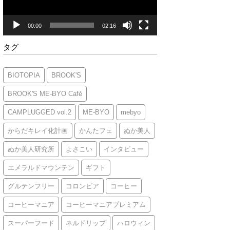
ヤ
ー
00:00
02:16
タグ
BIOTOPIA
BROOK'S
BROOK'S ME-BYO Café
CAMPLUGGED vol.2
ME-BYO
mebyo
からだキレイ化計画
かんたフェ
ぬか美人
ぬか美人研究所
よさこい
インタビュー
エメラルドマウンテン
ギフト
グルテンフリー
コロンビア
コーヒー
コーヒーマニア
コーヒーマニアプレミアム
スーパーフード
ネルドリップ
ハロウィン