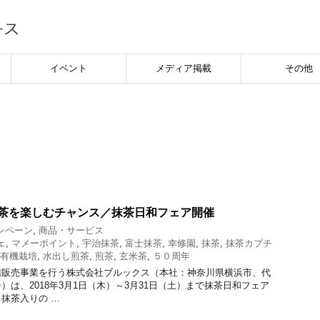
イベント
メディア掲載
その他
抹茶を楽しむチャンス／抹茶日和フェア開催
ンペーン
,
商品・サービス
ェ
,
マメーポイント
,
宇治抹茶
,
富士抹茶
,
幸修園
,
抹茶
,
抹茶カプチ
有機栽培
,
水出し煎茶
,
煎茶
,
玄米茶
,
５０周年
信販売事業を行う株式会社ブルックス（本社：神奈川県横浜市、代
）は、2018年3月1日（木）～3月31日（土）まで抹茶日和フェア
抹茶入りの …