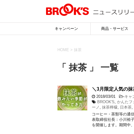
キャンペーン
商品・サービス
HOME
>
抹茶
「 抹茶 」 一覧
＼3月限定人気の
2018/03/01
-
キャ
BROOK'S
,
かんたフ
ーノ
,
抹茶檸檬
,
日本茶
,
コーヒー・茶類等の通
表取締役社長：小川裕子
を開催します。期間中、