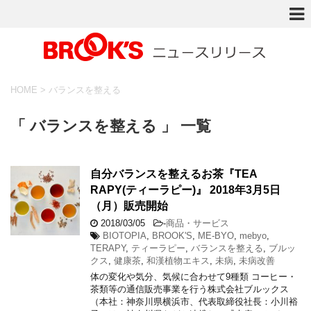
HOME
>
バランスを整える
「 バランスを整える 」 一覧
自分バランスを整えるお茶『TEA
RAPY(ティーラピー)』 2018年3月5日
（月）販売開始
2018/03/05
-
商品・サービス
BIOTOPIA
,
BROOK'S
,
ME-BYO
,
mebyo
,
TERAPY
,
ティーラピー
,
バランスを整える
,
ブルッ
クス
,
健康茶
,
和漢植物エキス
,
未病
,
未病改善
体の変化や気分、気候に合わせて9種類 コーヒー・
茶類等の通信販売事業を行う株式会社ブルックス
（本社：神奈川県横浜市、代表取締役社長：小川裕