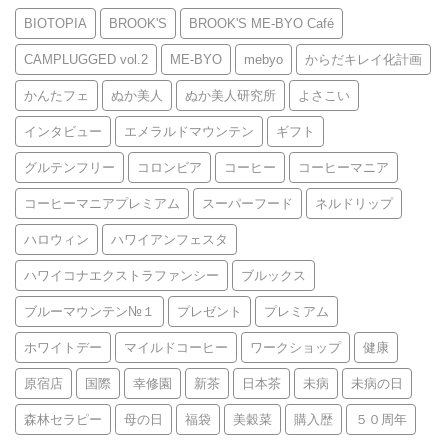
BIOTOPIA
BROOK'S
BROOK'S ME-BYO Café
CAMPLUGGED vol.2
ME-BYO
mebyo
からだキレイ化計画
かんたフェ
ぬか美人
ぬか美人研究所
よさこい
インタビュー
エメラルドマウンテン
ギフト
グルテンフリー
コロンビア
コーヒー
コーヒーマニア
コーヒーマニアプレミアム
スーパーフード
ネルドリップ
ハロウィン
ハワイアンフェスタ
ハワイコナエクストラファンシー
ブルックス
ブルーマウンテン№１
プレゼント
プレミアム
ホワイトデー
マイルドコーヒー
ワークショップ
健康
原宿店
国際
幸修園
新茶
日本茶
未病
未病の日
森林セラピー
母の日
福袋
美穀菜
購入歴
５０周年