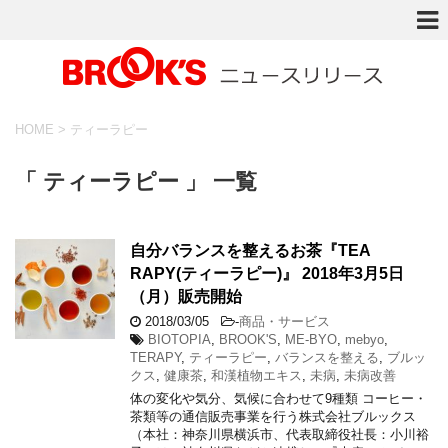
HOME
>
ティーラピー
「 ティーラピー 」 一覧
自分バランスを整えるお茶『TEA
RAPY(ティーラピー)』 2018年3月5日
（月）販売開始
2018/03/05
-
商品・サービス
BIOTOPIA
,
BROOK'S
,
ME-BYO
,
mebyo
,
TERAPY
,
ティーラピー
,
バランスを整える
,
ブルッ
クス
,
健康茶
,
和漢植物エキス
,
未病
,
未病改善
体の変化や気分、気候に合わせて9種類 コーヒー・
茶類等の通信販売事業を行う株式会社ブルックス
（本社：神奈川県横浜市、代表取締役社長：小川裕