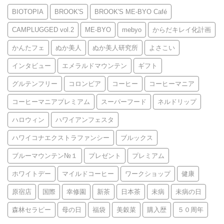
BIOTOPIA
BROOK'S
BROOK'S ME-BYO Café
CAMPLUGGED vol.2
ME-BYO
mebyo
からだキレイ化計画
かんたフェ
ぬか美人
ぬか美人研究所
よさこい
インタビュー
エメラルドマウンテン
ギフト
グルテンフリー
コロンビア
コーヒー
コーヒーマニア
コーヒーマニアプレミアム
スーパーフード
ネルドリップ
ハロウィン
ハワイアンフェスタ
ハワイコナエクストラファンシー
ブルックス
ブルーマウンテン№１
プレゼント
プレミアム
ホワイトデー
マイルドコーヒー
ワークショップ
健康
原宿店
国際
幸修園
新茶
日本茶
未病
未病の日
森林セラピー
母の日
福袋
美穀菜
購入歴
５０周年