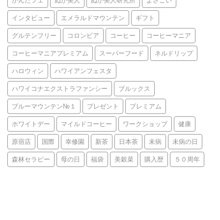
かんたフェ
ぬか美人
ぬか美人研究所
よさこい
インタビュー
エメラルドマウンテン
ギフト
グルテンフリー
コロンビア
コーヒー
コーヒーマニア
コーヒーマニアプレミアム
スーパーフード
ネルドリップ
ハロウィン
ハワイアンフェスタ
ハワイコナエクストラファンシー
ブルックス
ブルーマウンテン№１
プレゼント
プレミアム
ホワイトデー
マイルドコーヒー
ワークショップ
健康
原宿店
国際
幸修園
新茶
日本茶
未病
未病の日
森林セラピー
母の日
福袋
美穀菜
購入歴
５０周年