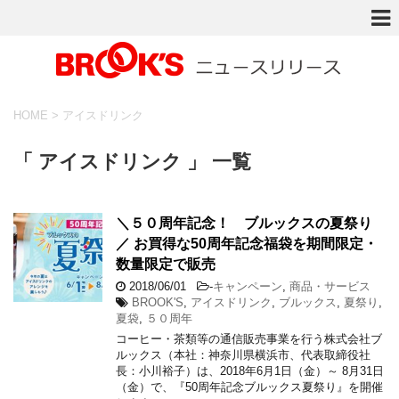
HOME
>
アイスドリンク
「 アイスドリンク 」 一覧
＼５０周年記念！ ブルックスの夏祭り
／ お買得な50周年記念福袋を期間限定・
数量限定で販売
2018/06/01
-
キャンペーン
,
商品・サービス
BROOK'S
,
アイスドリンク
,
ブルックス
,
夏祭り
,
夏袋
,
５０周年
コーヒー・茶類等の通信販売事業を行う株式会社ブ
ルックス（本社：神奈川県横浜市、代表取締役社
長：小川裕子）は、2018年6月1日（金）～ 8月31日
（金）で、『50周年記念ブルックス夏祭り』を開催