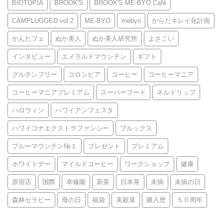
BIOTOPIA
BROOK'S
BROOK'S ME-BYO Café
CAMPLUGGED vol.2
ME-BYO
mebyo
からだキレイ化計画
かんたフェ
ぬか美人
ぬか美人研究所
よさこい
インタビュー
エメラルドマウンテン
ギフト
グルテンフリー
コロンビア
コーヒー
コーヒーマニア
コーヒーマニアプレミアム
スーパーフード
ネルドリップ
ハロウィン
ハワイアンフェスタ
ハワイコナエクストラファンシー
ブルックス
ブルーマウンテン№１
プレゼント
プレミアム
ホワイトデー
マイルドコーヒー
ワークショップ
健康
原宿店
国際
幸修園
新茶
日本茶
未病
未病の日
森林セラピー
母の日
福袋
美穀菜
購入歴
５０周年