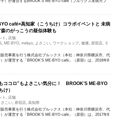
が運営するBROOK’S ME-BYO café（ブルックス未病カフ
-BYO café×高知家（こうちけ）コラボイベントと 未病
”森のがっこうの疑似体験も
ント
,
店舗
S
,
ME-BYO
,
mebyo
,
よさこい
,
ワークショップ
,
健康
,
原宿店
,
５
信販売事業を行う株式会社ブルックス（本社：神奈川県横浜市、代
運営する「BROOK’S ME-BYO café」（原宿）は、2018年8
ココロ”もよさこい気分に！ BROOK’S ME-BYO
うちけ）
ント
,
店舗
よさこい
,
原宿店
,
高知県
信販売事業を行う株式会社ブルックス（本社：神奈川県横浜市、代
運営する「BROOK’S ME-BYO café」（原宿）は、2017年8