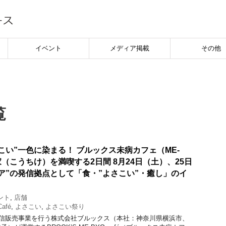
イベント
メディア掲載
その他
覧
こい”一色に染まる！ ブルックス未病カフェ（ME-
高知家（こうちけ）を満喫する2日間 8月24日（土）、25日
ア”の発信拠点として「食・”よさこい”・癒し」のイ
ント
,
店舗
afé
,
よさこい
,
よさこい祭り
信販売事業を行う株式会社ブルックス（本社：神奈川県横浜市、