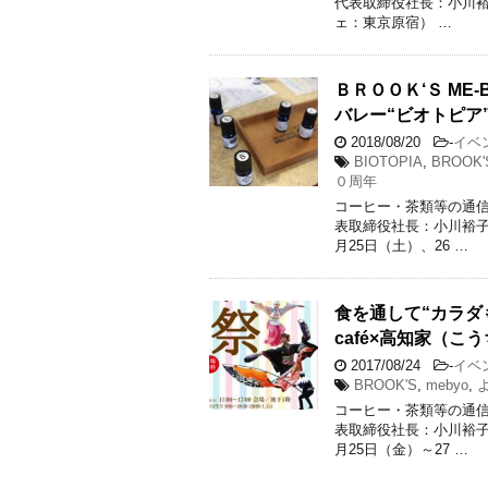
代表取締役社長：小川裕子）
ェ：東京原宿） …
ＢＲＯＯＫ‘Ｓ ME
バレー“ビオトピア
2018/08/20
-
イベ
BIOTOPIA
,
BROOK'
０周年
コーヒー・茶類等の通
表取締役社長：小川裕子）が
月25日（土）、26 …
食を通して“カラダも
café×高知家（こ
2017/08/24
-
イベ
BROOK'S
,
mebyo
,
コーヒー・茶類等の通
表取締役社長：小川裕子）が
月25日（金）～27 …