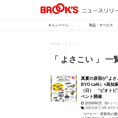
キャンペーン
商品・サービス
HOME
>
よさこい
「 よさこい 」 一
真夏の原宿が”よさ
BYO café）×
（日） “ビオトピ
ベント開催
2019/08/22
-
イベ
BROOK'S ME-BYO C
コーヒー・茶類等の通