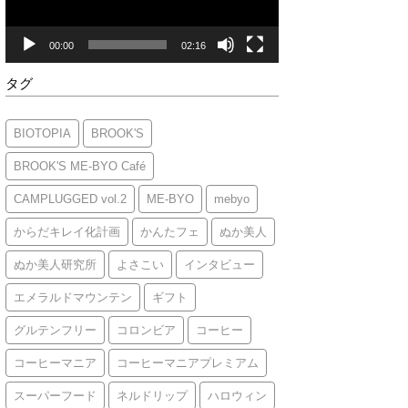
ヤ
ー
00:00
02:16
タグ
BIOTOPIA
BROOK'S
BROOK'S ME-BYO Café
CAMPLUGGED vol.2
ME-BYO
mebyo
からだキレイ化計画
かんたフェ
ぬか美人
ぬか美人研究所
よさこい
インタビュー
エメラルドマウンテン
ギフト
グルテンフリー
コロンビア
コーヒー
コーヒーマニア
コーヒーマニアプレミアム
スーパーフード
ネルドリップ
ハロウィン